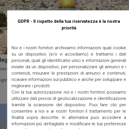
GDPR - Il rispetto della tua riservatezza è la nostra
priorità
Noi e i nostri fornitori archiviamo informazioni quali cookie
su un dispositivo (e/o vi accediamo) e trattiamo i dati
legrinaggio in Terra Santa 07-14 Settembre 2020
personali, quali gli identificativi unici e informazioni generali
inviate da un dispositivo, per personalizzare gli annunci e i
acerdote
/
Pellegrinaggi
/
No Comments
/
Dicembre 16, 2019
contenuti, misurare le prestazioni di annunci e contenuti,
ricavare informazioni sul pubblico e anche per sviluppare e
egrinaggio in Terra Santa 07-14 Settembre 2020
migliorare i prodotti.
Con la tua autorizzazione noi e i nostri fornitori possiamo
utilizzare dati precisi di geolocalizzazione e identificazione
tramite la scansione del dispositivo. Puoi fare clic per
consentire a noi e ai nostri fornitori il trattamento per le
finalità sopra descritte. In alternativa puoi accedere a
informazioni più dettagliate e modificare le tue preferenze