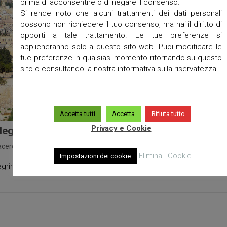
prima di acconsentire o di negare il consenso.
Si rende noto che alcuni trattamenti dei dati personali
possono non richiedere il tuo consenso, ma hai il diritto di
opporti a tale trattamento. Le tue preferenze si
applicheranno solo a questo sito web. Puoi modificare le
tue preferenze in qualsiasi momento ritornando su questo
sito o consultando la nostra informativa sulla riservatezza.
Accetta tutti
Accetta
Rifiuta tutto
Privacy e Cookie
legrinaggio in Terra Santa 22-29 Giugno 2020
acerdote
/
Pellegrinaggi
/
No Comments
/
Dicembre 16, 2019
Elimina i Cookie
Impostazioni dei cookie
egrinaggio in Terra Santa 22-29 Giugno 2019