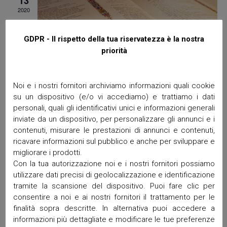
13
v
a
d
i
i
2020
l
g
a
a
a
c
z
d
r
GDPR - Il rispetto della tua riservatezza è la nostra
i
e
a
o
i
priorità
t
n
r
e
a
o
13 Maggio 2020dalle 8:45 pm
alle
11:00 pm
c
.
INCONTRI FORMATIVI PER I LETTORI
d
a
Noi e i nostri fornitori archiviamo informazioni quali cookie
Sala San Pio X
Via Marsala, 9, Legnago
i
su un dispositivo (e/o vi accediamo) e trattiamo i dati
e
personali, quali gli identificativi unici e informazioni generali
E
v
MAR
inviate da un dispositivo, per personalizzare gli annunci e i
19
v
contenuti, misurare le prestazioni di annunci e contenuti,
i
2020
e
ricavare informazioni sul pubblico e anche per sviluppare e
s
migliorare i prodotti.
n
t
Con la tua autorizzazione noi e i nostri fornitori possiamo
t
utilizzare dati precisi di geolocalizzazione e identificazione
e
i
tramite la scansione del dispositivo. Puoi fare clic per
N
consentire a noi e ai nostri fornitori il trattamento per le
a
finalità sopra descritte. In alternativa puoi accedere a
informazioni più dettagliate e modificare le tue preferenze
v