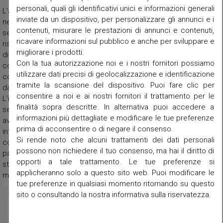
personali, quali gli identificativi unici e informazioni generali
L’attuale chiesa di S. Antonio di Padova in Terranegra fu edificata
inviate da un dispositivo, per personalizzare gli annunci e i
nel 1970 in sostituzione di un precedente edificio di culto
contenuti, misurare le prestazioni di annunci e contenuti,
seicentesco (ampliato nel XIX sec.). L’erezione in Parrocchia
ricavare informazioni sul pubblico e anche per sviluppare e
risale al 30 ottobre 1953. La chiesa è stata consacrata il 17
migliorare i prodotti.
dicembre 1995. L’edificio si presenta con facciata in stile
Con la tua autorizzazione noi e i nostri fornitori possiamo
contemporaneo. Impianto planimetrico ad unica aula circolare
utilizzare dati precisi di geolocalizzazione e identificazione
con presbiterio rialzato di due gradini, fiancheggiato a sinistra
tramite la scansione del dispositivo. Puoi fare clic per
dal battistero e, sul lato opposto, dalla cappella del Santissimo.
consentire a noi e ai nostri fornitori il trattamento per le
L’interno della chiesa esibisce un linguaggio architettonico
finalità sopra descritte. In alternativa puoi accedere a
semplice ed essenziale, caratterizzato da un impianto spaziale
informazioni più dettagliate e modificare le tue preferenze
avvolgente centrato verso il presbiterio; le pareti sono
prima di acconsentire o di negare il consenso.
intonacate e tinteggiate. Copertura piana in latero-cemento con
Si rende noto che alcuni trattamenti dei dati personali
controsoffittatura in cartongesso verso l’intradosso. La
possono non richiedere il tuo consenso, ma hai il diritto di
pavimentazione dell’aula è realizzata in lastre di marmo beige
opporti a tale trattamento. Le tue preferenze si
striato di Chiampo; il presbiterio è pavimentato con lastre di
applicheranno solo a questo sito web. Puoi modificare le
marmo Daino reale.
tue preferenze in qualsiasi momento ritornando su questo
sito o consultando la nostra informativa sulla riservatezza.