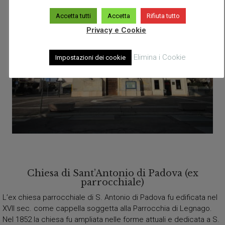
Accetta tutti
Accetta
Rifiuta tutto
Privacy e Cookie
Elimina i Cookie
Impostazioni dei cookie
Chiesa di Sant’Antonio di Padova (ex
parrocchiale)
L’ex chiesa parrocchiale di S. Antonio di Padova fu edificata nel
XVII sec. come cappella soggetta alla Parrocchia di Legnago.
Nel 1852 la chiesa fu ampliata nelle forme attuali e dedicata a S.