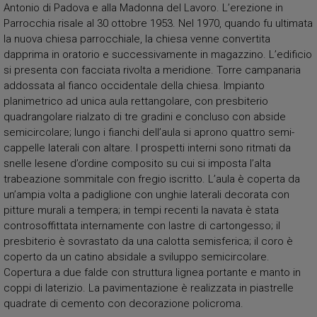
Antonio di Padova e alla Madonna del Lavoro. L’erezione in
Parrocchia risale al 30 ottobre 1953. Nel 1970, quando fu ultimata
la nuova chiesa parrocchiale, la chiesa venne convertita
dapprima in oratorio e successivamente in magazzino. L’edificio
si presenta con facciata rivolta a meridione. Torre campanaria
addossata al fianco occidentale della chiesa. Impianto
planimetrico ad unica aula rettangolare, con presbiterio
quadrangolare rialzato di tre gradini e concluso con abside
semicircolare; lungo i fianchi dell’aula si aprono quattro semi-
cappelle laterali con altare. I prospetti interni sono ritmati da
snelle lesene d’ordine composito su cui si imposta l’alta
trabeazione sommitale con fregio iscritto. L’aula è coperta da
un’ampia volta a padiglione con unghie laterali decorata con
pitture murali a tempera; in tempi recenti la navata è stata
controsoffittata internamente con lastre di cartongesso; il
presbiterio è sovrastato da una calotta semisferica; il coro è
coperto da un catino absidale a sviluppo semicircolare.
Copertura a due falde con struttura lignea portante e manto in
coppi di laterizio. La pavimentazione è realizzata in piastrelle
quadrate di cemento con decorazione policroma.