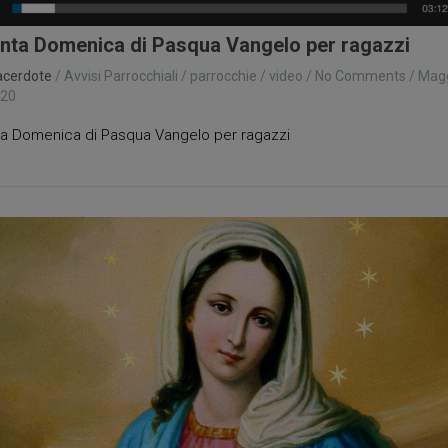
nta Domenica di Pasqua Vangelo per ragazzi
acerdote
/
Avvisi Parrocchiali
/
parrocchie
/
video
/
No Comments
/
Mag
020
a Domenica di Pasqua Vangelo per ragazzi