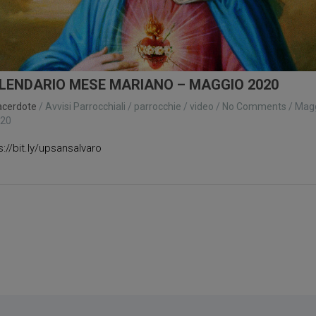
LENDARIO MESE MARIANO – MAGGIO 2020
acerdote
/
Avvisi Parrocchiali
/
parrocchie
/
video
/
No Comments
/
Mag
020
s://bit.ly/upsansalvaro