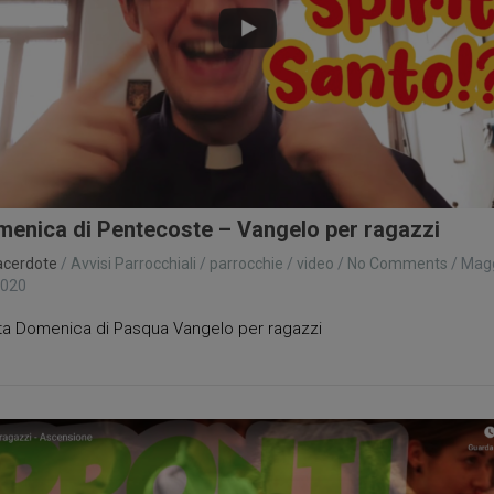
enica di Pentecoste – Vangelo per ragazzi
acerdote
/
Avvisi Parrocchiali
/
parrocchie
/
video
/
No Comments
/
Mag
2020
a Domenica di Pasqua Vangelo per ragazzi