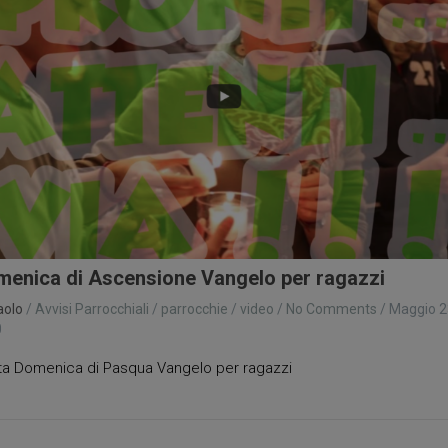
enica di Ascensione Vangelo per ragazzi
aolo
/
Avvisi Parrocchiali
/
parrocchie
/
video
/
No Comments
/
Maggio 2
0
a Domenica di Pasqua Vangelo per ragazzi