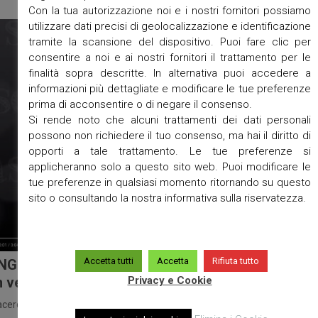
Con la tua autorizzazione noi e i nostri fornitori possiamo
utilizzare dati precisi di geolocalizzazione e identificazione
tramite la scansione del dispositivo. Puoi fare clic per
consentire a noi e ai nostri fornitori il trattamento per le
finalità sopra descritte. In alternativa puoi accedere a
informazioni più dettagliate e modificare le tue preferenze
prima di acconsentire o di negare il consenso.
Si rende noto che alcuni trattamenti dei dati personali
possono non richiedere il tuo consenso, ma hai il diritto di
opporti a tale trattamento. Le tue preferenze si
applicheranno solo a questo sito web. Puoi modificare le
tue preferenze in qualsiasi momento ritornando su questo
sito o consultando la nostra informativa sulla riservatezza.
Accetta tutti
Accetta
Rifiuta tutto
NGELO RAGAZZI – II DOMENICA di PASQUA … Se
Privacy e Cookie
n vedo non credo …
acerdote
/
Avvisi Parrocchiali
/
parrocchie
/
video
/
No Comments
/
April