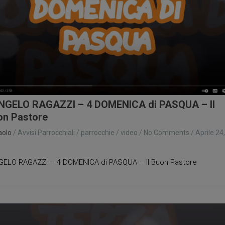
NGELO RAGAZZI – 4 DOMENICA di PASQUA – Il
on Pastore
aolo
/
Avvisi Parrocchiali
/
parrocchie
/
video
/
No Comments
/
Aprile 24,
1
GELO RAGAZZI – 4 DOMENICA di PASQUA – Il Buon Pastore