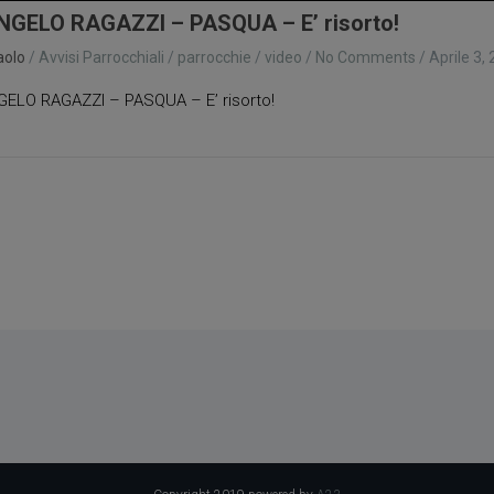
NGELO RAGAZZI – PASQUA – E’ risorto!
aolo
/
Avvisi Parrocchiali
/
parrocchie
/
video
/
No Comments
/
Aprile 3,
ELO RAGAZZI – PASQUA – E’ risorto!