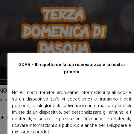
GDPR - Il rispetto della tua riservatezza è la nostra
priorità
NGELO RAGAZZI – III DOMENICA di PASQUA
Noi e i nostri fornitori archiviamo informazioni quali cookie
su un dispositivo (e/o vi accediamo) e trattiamo i dati
aolo
/
Avvisi Parrocchiali
/
parrocchie
/
video
/
No Comments
/
Aprile 17,
personali, quali gli identificativi unici e informazioni generali
1
inviate da un dispositivo, per personalizzare gli annunci e i
GELO RAGAZZI – III DOMENICA di PASQUA
contenuti, misurare le prestazioni di annunci e contenuti,
ricavare informazioni sul pubblico e anche per sviluppare e
migliorare i prodotti.