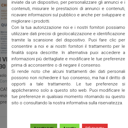
inviate da un dispositivo, per personalizzare gli annunci e i
contenuti, misurare le prestazioni di annunci e contenuti,
ricavare informazioni sul pubblico e anche per sviluppare e
migliorare i prodotti.
Con la tua autorizzazione noi e i nostri fornitori possiamo
utilizzare dati precisi di geolocalizzazione e identificazione
tramite la scansione del dispositivo. Puoi fare clic per
consentire a noi e ai nostri fornitori il trattamento per le
finalità sopra descritte. In alternativa puoi accedere a
I VENGO A CERCARE – Mercoledì 26 giugno, 19:0
informazioni più dettagliate e modificare le tue preferenze
prima di acconsentire o di negare il consenso.
30 Circolo NOI Casette
Si rende noto che alcuni trattamenti dei dati personali
aolo
/
Avvisi Parrocchiali
/
Parrocchia di Angiari
/
parrocchie
/
unità past
possono non richiedere il tuo consenso, ma hai il diritto di
 Comments
/
Giugno 13, 2024
opporti a tale trattamento. Le tue preferenze si
CATO A CHI VUOLE FARE LA DIFFERENZA Questo progetto si basa s
applicheranno solo a questo sito web. Puoi modificare le
inzione che per poter aiutare gli altri sia essenziale iniziare con la
tue preferenze in qualsiasi momento ritornando su questo
rensione e il miglioramento di sé [...]
sito o consultando la nostra informativa sulla riservatezza.