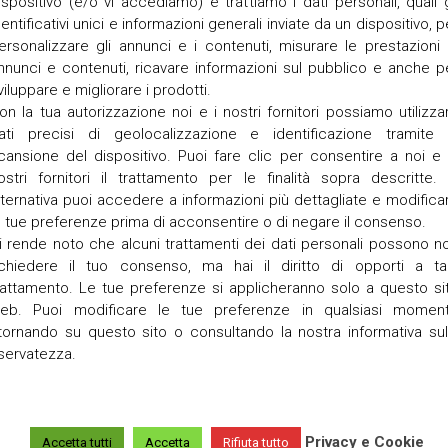
ispositivo (e/o vi accediamo) e trattiamo i dati personali, quali g
M
t
dentificativi unici e informazioni generali inviate da un dispositivo, p
P
t
nza – Sabato 12 ottobre alle ore 20.45 in Duomo
ersonalizzare gli annunci e i contenuti, misurare le prestazioni 
O
e
nnunci e contenuti, ricavare informazioni sul pubblico e anche p
R
o Comments
/
Ottobre 9, 2024
I
viluppare e migliorare i prodotti.
T
O
 San Martino Duomo di Legnagoo Mostra itinerante Illustrazioni di
e
on la tua autorizzazione noi e i nostri fornitori possiamo utilizza
r
ati precisi di geolocalizzazione e identificazione tramite 
r
cansione del dispositivo. Puoi fare clic per consentire a noi e 
a
ostri fornitori il trattamento per le finalità sopra descritte. 
n
lternativa puoi accedere a informazioni più dettagliate e modifica
e
g
e tue preferenze prima di acconsentire o di negare il consenso.
r
i rende noto che alcuni trattamenti dei dati personali possono n
a
ichiedere il tuo consenso, ma hai il diritto di opporti a ta
rattamento. Le tue preferenze si applicheranno solo a questo si
V
eb. Puoi modificare le tue preferenze in qualsiasi momen
a
n
itornando su questo sito o consultando la nostra informativa sul
g
iservatezza.
a
d
i
z
z
Privacy e Cookie
Accetta tutti
Accetta
Rifiuta tutto