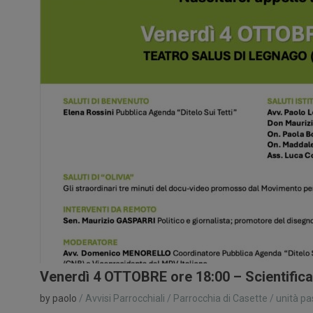
Venerdì 4 OTTOBRE ore 18:00 – Scientific
by paolo
/
Avvisi Parrocchiali
/
Parrocchia di Casette
/
unità pa