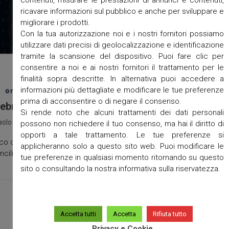
contenuti, misurare le prestazioni di annunci e contenuti,
ricavare informazioni sul pubblico e anche per sviluppare e
migliorare i prodotti.
Con la tua autorizzazione noi e i nostri fornitori possiamo
utilizzare dati precisi di geolocalizzazione e identificazione
tramite la scansione del dispositivo. Puoi fare clic per
consentire a noi e ai nostri fornitori il trattamento per le
finalità sopra descritte. In alternativa puoi accedere a
informazioni più dettagliate e modificare le tue preferenze
prima di acconsentire o di negare il consenso.
ebrazioni e Confessioni Natale 2024
Si rende noto che alcuni trattamenti dei dati personali
aolo
/
parrocchie
/
unità pastorale
/
No Comments
/
Dicembre 21, 2024
possono non richiedere il tuo consenso, ma hai il diritto di
opporti a tale trattamento. Le tue preferenze si
co delle disponibilità di trovare un sacerdote per il Sacramento del
applicheranno solo a questo sito web. Puoi modificare le
nciliazione Natale 2024
tue preferenze in qualsiasi momento ritornando su questo
sito o consultando la nostra informativa sulla riservatezza.
Accetta tutti
Accetta
Rifiuta tutto
Privacy e Cookie