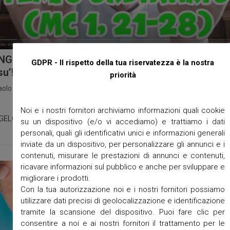
NGELO RAGAZZI – 4 DOMENICA T.O. – Che forza
GDPR - Il rispetto della tua riservatezza è la nostra
u’!
priorità
aolo
/
Avvisi Parrocchiali
/
parrocchie
/
video
/
No Comments
/
Gennaio 
1
Noi e i nostri fornitori archiviamo informazioni quali cookie
ELO RAGAZZI – 4 DOMENICA T.O. – Che forza Gesu’!
su un dispositivo (e/o vi accediamo) e trattiamo i dati
personali, quali gli identificativi unici e informazioni generali
inviate da un dispositivo, per personalizzare gli annunci e i
contenuti, misurare le prestazioni di annunci e contenuti,
ricavare informazioni sul pubblico e anche per sviluppare e
migliorare i prodotti.
Con la tua autorizzazione noi e i nostri fornitori possiamo
utilizzare dati precisi di geolocalizzazione e identificazione
tramite la scansione del dispositivo. Puoi fare clic per
consentire a noi e ai nostri fornitori il trattamento per le