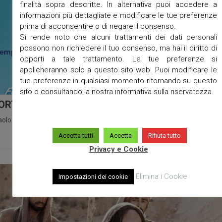
finalità sopra descritte. In alternativa puoi accedere a
informazioni più dettagliate e modificare le tue preferenze
prima di acconsentire o di negare il consenso.
Si rende noto che alcuni trattamenti dei dati personali
possono non richiedere il tuo consenso, ma hai il diritto di
opporti a tale trattamento. Le tue preferenze si
applicheranno solo a questo sito web. Puoi modificare le
tue preferenze in qualsiasi momento ritornando su questo
sito o consultando la nostra informativa sulla riservatezza.
ORTELLO AIUTO FAMIGLIE UNITA’ PASTORALE
aolo
/
parrocchie
/
unità pastorale
/
No Comments
/
Gennaio 23, 2021
Accetta tutti
Accetta
Rifiuta tutto
Privacy e Cookie
Elimina i Cookie
Impostazioni dei cookie