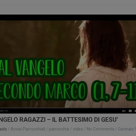
NGELO RAGAZZI – IL BATTESIMO DI GESU’
aolo
/
Avvisi Parrocchiali
/
parrocchie
/
video
/
No Comments
/
Gennaio 
1