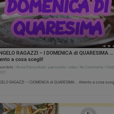
NGELO RAGAZZI – I DOMENICA di QUARESIMA …
ento a cosa scegli!
acerdote
/
Avvisi Parrocchiali
/
parrocchie
/
video
/
No Comments
/
Febb
2021
ELO RAGAZZI – I DOMENICA di QUARESIMA … Attento a cosa scegl