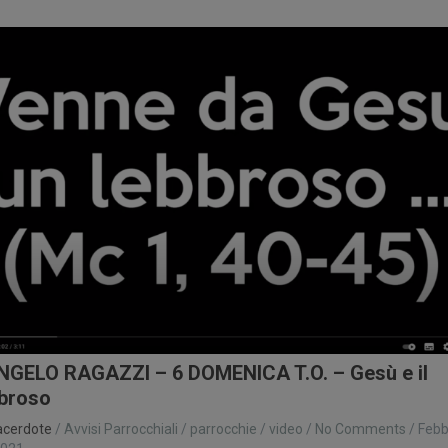
NGELO RAGAZZI – 6 DOMENICA T.O. – Gesù e il
bbroso
acerdote
/
Avvisi Parrocchiali
/
parrocchie
/
video
/
No Comments
/
Febb