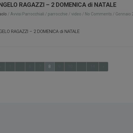
NGELO RAGAZZI – 2 DOMENICA di NATALE
aolo
/
Avvisi Parrocchiali
/
parrocchie
/
video
/
No Comments
/
Gennaio 
1
GELO RAGAZZI – 2 DOMENICA di NATALE
«
1
…
6
7
8
9
10
…
14
»