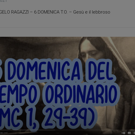
2021
ELO RAGAZZI – 6 DOMENICA T.O. – Gesù e il lebbroso