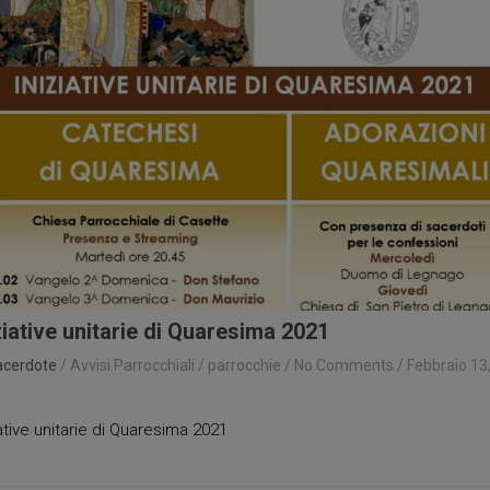
ziative unitarie di Quaresima 2021
acerdote
/
Avvisi Parrocchiali
/
parrocchie
/
No Comments
/
Febbraio 13
1
iative unitarie di Quaresima 2021