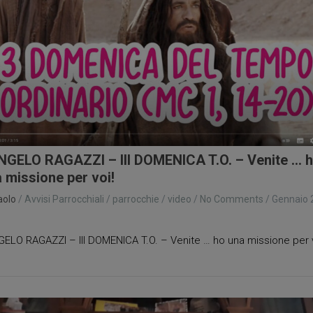
GELO RAGAZZI – III DOMENICA T.O. – Venite … 
 missione per voi!
aolo
/
Avvisi Parrocchiali
/
parrocchie
/
video
/
No Comments
/
Gennaio 
1
ELO RAGAZZI – III DOMENICA T.O. – Venite … ho una missione per v