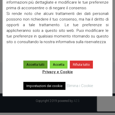
informazioni più dettagliate e modificare le tue preferenze
Lorem Ipsum Little Flower Playground – description
prima di acconsentire o di negare il consenso.
Si rende noto che alcuni trattamenti dei dati personali
possono non richiedere il tuo consenso, ma hai il diritto di
opporti a tale trattamento. Le tue preferenze si
applicheranno solo a questo sito web. Puoi modificare le
tue preferenze in qualsiasi momento ritornando su questo
sito o consultando la nostra informativa sulla riservatezza.
Accetta tutti
Accetta
Rifiuta tutto
Privacy e Cookie
Elimina i Cookie
Impostazioni dei cookie
Copyright 2019 powered by
A23