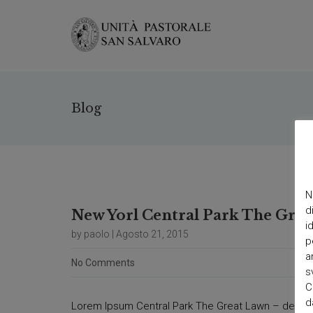
Blog
N
d
New Yorl Central Park The Gre
i
by paolo | Agosto 21, 2015
p
a
No Comments
s
C
d
Lorem Ipsum Central Park The Great Lawn – descri