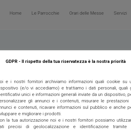
Home
Le Parrocchie
Orari delle Messe
Servizi
A
P
n
e
g
l
GDPR - Il rispetto della tua riservatezza è la nostra priorità
i
l
a
e
r
g
i
r
oi e i nostri fornitori archiviamo informazioni quali cookie su 
i
ispositivo (e/o vi accediamo) e trattiamo i dati personali, quali g
n
at Lawn
L
a
dentificativi unici e informazioni generali inviate da un dispositivo, p
e
g
g
ersonalizzare gli annunci e i contenuti, misurare le prestazioni 
g
n
nnunci e contenuti, ricavare informazioni sul pubblico e anche p
i
a
viluppare e migliorare i prodotti.
g
on la tua autorizzazione noi e i nostri fornitori possiamo utilizza
o
M
E
ati precisi di geolocalizzazione e identificazione tramite 
ption