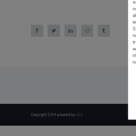
s
n
a
l
S
r
t
w
r
r
Copyright 2019 powered by
A23