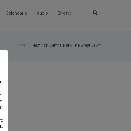
Calendario
Audio
Dirette
Home
/
New Yorl Central Park The Great Lawn
un
li
er
di
er
re
la