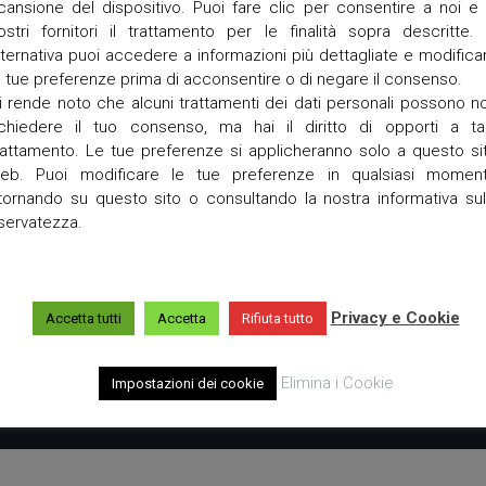
N
R
cansione del dispositivo. Puoi fare clic per consentire a noi e 
S
o
ostri fornitori il trattamento per le finalità sopra descritte. 
A
v
lternativa puoi accedere a informazioni più dettagliate e modifica
C
e
e tue preferenze prima di acconsentire o di negare il consenso.
A
r
R
i rende noto che alcuni trattamenti dei dati personali possono n
c
I
h
ichiedere il tuo consenso, ma hai il diritto di opporti a ta
T
i
rattamento. Le tue preferenze si applicheranno solo a questo si
A
a
eb. Puoi modificare le tue preferenze in qualsiasi momen
S
r
itornando su questo sito o consultando la nostra informativa sul
a
C
iservatezza.
E
R
N
o
T
v
R
e
O
Privacy e Cookie
Accetta tutti
Accetta
Rifiuta tutto
r
D
c
I
h
A
i
Elimina i Cookie
Impostazioni dei cookie
S
a
C
r
O
e
L
t
T
t