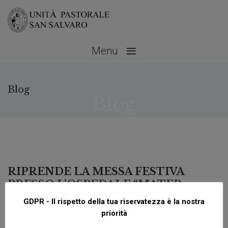
≡
Menu
Blog
Blog
Gennaio 3, 2025
No Comments
RIPRENDE LA MESSA FESTIVA
PRESSO L’OSPEDALE “MATER
SALUTIS” DI LEGNAGO
GDPR - Il rispetto della tua riservatezza è la nostra
by paolo | Gennaio 3, 2025
priorità