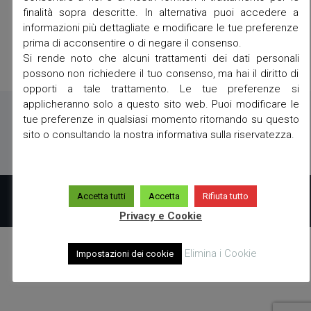
finalità sopra descritte. In alternativa puoi accedere a
informazioni più dettagliate e modificare le tue preferenze
prima di acconsentire o di negare il consenso.
Si rende noto che alcuni trattamenti dei dati personali
possono non richiedere il tuo consenso, ma hai il diritto di
opporti a tale trattamento. Le tue preferenze si
applicheranno solo a questo sito web. Puoi modificare le
tue preferenze in qualsiasi momento ritornando su questo
sito o consultando la nostra informativa sulla riservatezza.
Copyright 2019 powered by
A23
Accetta tutti
Accetta
Rifiuta tutto
Privacy e Cookie
Elimina i Cookie
Impostazioni dei cookie