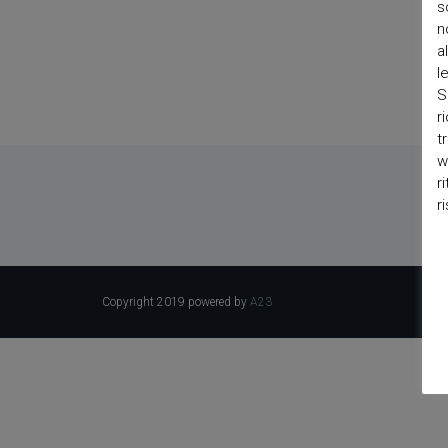
s
n
a
l
S
r
t
w
r
r
Copyright 2019 powered by
A23