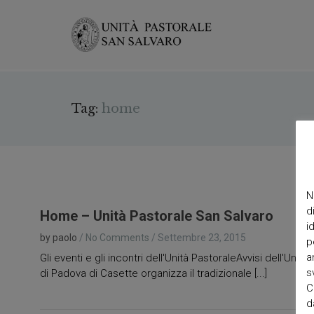
Tag:
home
N
d
Home – Unità Pastorale San Salvaro
i
by paolo
/
No Comments
/
Settembre 23, 2015
p
a
Gli eventi e gli incontri dell'Unità PastoraleAvvisi dell
s
di Padova di Casette organizza il tradizionale [...]
C
d