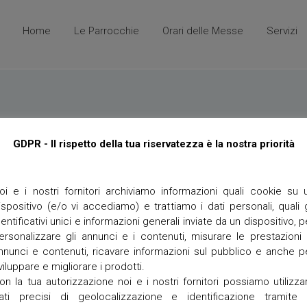
Home
Le Parrocchie
Orari delle Messe
Servizi
A
P
n
e
g
l
GDPR - Il rispetto della tua riservatezza è la nostra priorità
i
l
a
e
r
g
i
r
oi e i nostri fornitori archiviamo informazioni quali cookie su 
i
ispositivo (e/o vi accediamo) e trattiamo i dati personali, quali g
n
L
a
dentificativi unici e informazioni generali inviate da un dispositivo, p
e
g
g
ersonalizzare gli annunci e i contenuti, misurare le prestazioni 
g
n
nnunci e contenuti, ricavare informazioni sul pubblico e anche p
'Unità Pastorale PELLEGRINAGGIO ALLA BASILICA DI SANT’ANTONIO DI 
i
a
viluppare e migliorare i prodotti.
g
on la tua autorizzazione noi e i nostri fornitori possiamo utilizza
o
M
E
ati precisi di geolocalizzazione e identificazione tramite 