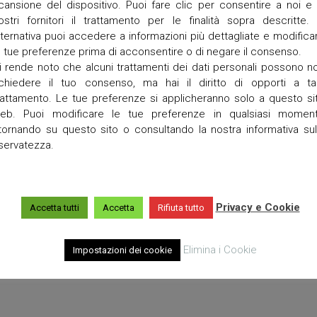
N
R
cansione del dispositivo. Puoi fare clic per consentire a noi e 
S
o
ostri fornitori il trattamento per le finalità sopra descritte. 
A
v
lternativa puoi accedere a informazioni più dettagliate e modifica
C
e
e tue preferenze prima di acconsentire o di negare il consenso.
A
r
R
i rende noto che alcuni trattamenti dei dati personali possono n
c
I
h
ichiedere il tuo consenso, ma hai il diritto di opporti a ta
T
i
rattamento. Le tue preferenze si applicheranno solo a questo si
A
a
eb. Puoi modificare le tue preferenze in qualsiasi momen
S
r
itornando su questo sito o consultando la nostra informativa sul
a
C
iservatezza.
E
R
N
o
T
v
R
e
O
Privacy e Cookie
Accetta tutti
Accetta
Rifiuta tutto
r
D
c
I
h
A
i
Elimina i Cookie
Impostazioni dei cookie
S
a
C
r
O
e
L
t
T
t