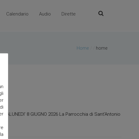
Calendario
Audio
Dirette
Home
/
home
un
li
er
di
er
PADOVALUNEDI' 8 GIUGNO 2026 La Parrocchia di Sant'Antonio
re
la