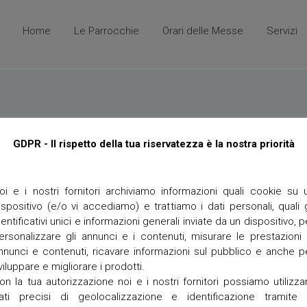
Home
Le Parrocchie
Orari delle Messe
Servizi
A
P
n
e
g
l
GDPR - Il rispetto della tua riservatezza è la nostra priorità
i
l
a
e
r
g
i
r
oi e i nostri fornitori archiviamo informazioni quali cookie su 
i
ispositivo (e/o vi accediamo) e trattiamo i dati personali, quali g
n
L
oking for. Perhaps searching can help.
a
dentificativi unici e informazioni generali inviate da un dispositivo, p
e
g
g
ersonalizzare gli annunci e i contenuti, misurare le prestazioni 
g
n
nnunci e contenuti, ricavare informazioni sul pubblico e anche p
i
a
viluppare e migliorare i prodotti.
g
on la tua autorizzazione noi e i nostri fornitori possiamo utilizza
o
M
E
ati precisi di geolocalizzazione e identificazione tramite 