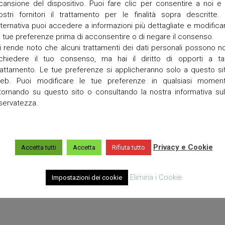
N
R
cansione del dispositivo. Puoi fare clic per consentire a noi e 
S
o
ostri fornitori il trattamento per le finalità sopra descritte. 
A
v
lternativa puoi accedere a informazioni più dettagliate e modifica
C
e
e tue preferenze prima di acconsentire o di negare il consenso.
A
r
R
i rende noto che alcuni trattamenti dei dati personali possono n
c
I
h
ichiedere il tuo consenso, ma hai il diritto di opporti a ta
T
i
rattamento. Le tue preferenze si applicheranno solo a questo si
A
a
eb. Puoi modificare le tue preferenze in qualsiasi momen
S
r
itornando su questo sito o consultando la nostra informativa sul
a
C
iservatezza.
E
R
N
o
T
v
R
e
O
Privacy e Cookie
Accetta tutti
Accetta
Rifiuta tutto
r
D
c
I
h
A
i
Elimina i Cookie
Impostazioni dei cookie
S
a
C
r
O
e
L
t
T
t