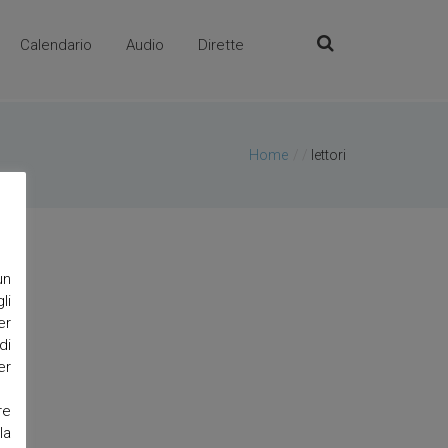
Calendario
Audio
Dirette
Home
/
lettori
un
li
er
di
er
re
la