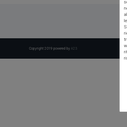
s
n
a
l
S
r
t
w
Copyright 2019 powered by
A23
r
r