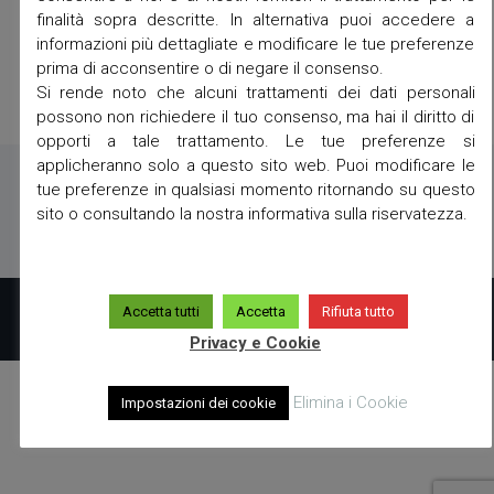
finalità sopra descritte. In alternativa puoi accedere a
informazioni più dettagliate e modificare le tue preferenze
prima di acconsentire o di negare il consenso.
Si rende noto che alcuni trattamenti dei dati personali
possono non richiedere il tuo consenso, ma hai il diritto di
opporti a tale trattamento. Le tue preferenze si
applicheranno solo a questo sito web. Puoi modificare le
tue preferenze in qualsiasi momento ritornando su questo
sito o consultando la nostra informativa sulla riservatezza.
Copyright 2019 powered by
A23
Accetta tutti
Accetta
Rifiuta tutto
Privacy e Cookie
Elimina i Cookie
Impostazioni dei cookie