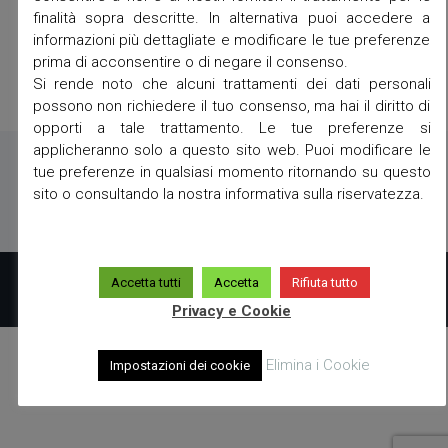
finalità sopra descritte. In alternativa puoi accedere a
informazioni più dettagliate e modificare le tue preferenze
prima di acconsentire o di negare il consenso.
Si rende noto che alcuni trattamenti dei dati personali
possono non richiedere il tuo consenso, ma hai il diritto di
opporti a tale trattamento. Le tue preferenze si
applicheranno solo a questo sito web. Puoi modificare le
tue preferenze in qualsiasi momento ritornando su questo
sito o consultando la nostra informativa sulla riservatezza.
Copyright 2019 powered by
A23
Accetta tutti
Accetta
Rifiuta tutto
Privacy e Cookie
Elimina i Cookie
Impostazioni dei cookie