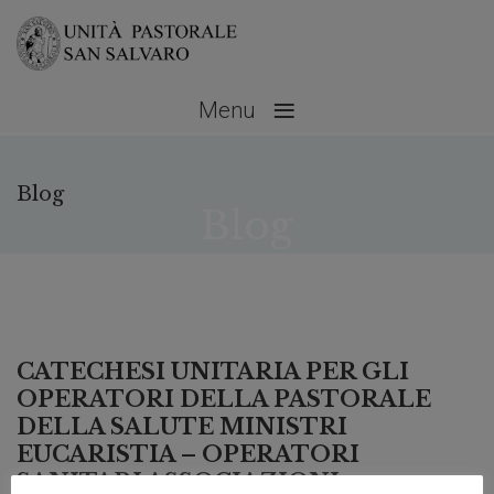
≡
Menu
Blog
Blog
Ottobre 28, 2023
No Comments
CATECHESI UNITARIA PER GLI
OPERATORI DELLA PASTORALE
DELLA SALUTE MINISTRI
EUCARISTIA – OPERATORI
SANITARI ASSOCIAZIONI –