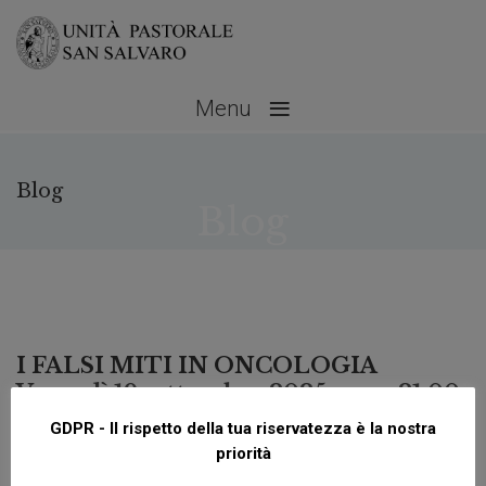
≡
Menu
Blog
Blog
Settembre 13, 2025
No Comments
I FALSI MITI IN ONCOLOGIA
Venerdì 19 settembre 2025 – ore 21.00
by paolo | Settembre 13, 2025
GDPR - Il rispetto della tua riservatezza è la nostra
priorità
No Comments