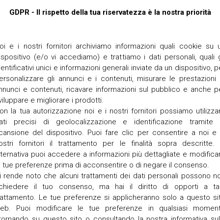
N
R
S
o
GDPR - Il rispetto della tua riservatezza è la nostra priorità
A
v
C
e
A
r
R
oi e i nostri fornitori archiviamo informazioni quali cookie su 
c
Carissime famiglie riprende 
I
h
ispositivo (e/o vi accediamo) e trattiamo i dati personali, quali g
pastorale:
T
i
dentificativi unici e informazioni generali inviate da un dispositivo, p
E’ una occasione per condi
A
a
ersonalizzare gli annunci e i contenuti, misurare le prestazioni 
S
Inizieremo con un incontro co
r
nnunci e contenuti, ricavare informazioni sul pubblico e anche p
a
Vi invitiamo ad iscrivervi pe
C
viluppare e migliorare i prodotti.
dei podcast e contribuire con
E
R
on la tua autorizzazione noi e i nostri fornitori possiamo utilizza
A presto Don Federico, Don Ma
N
o
ati precisi di geolocalizzazione e identificazione tramite 
T
v
PER ISCRIVERSI:
https://bit.ly
cansione del dispositivo. Puoi fare clic per consentire a noi e 
R
e
ostri fornitori il trattamento per le finalità sopra descritte. 
O
r
D
lternativa puoi accedere a informazioni più dettagliate e modifica
c
I
h
e tue preferenze prima di acconsentire o di negare il consenso.
A
i
i rende noto che alcuni trattamenti dei dati personali possono n
S
a
ichiedere il tuo consenso, ma hai il diritto di opporti a ta
C
r
O
rattamento. Le tue preferenze si applicheranno solo a questo si
e
L
t
eb. Puoi modificare le tue preferenze in qualsiasi momen
T
t
itornando su questo sito o consultando la nostra informativa sul