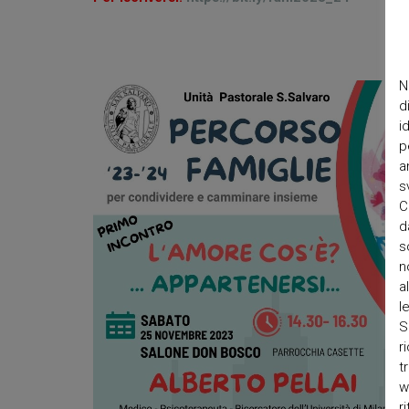
N
d
i
p
a
s
C
d
s
n
a
l
S
r
t
w
r