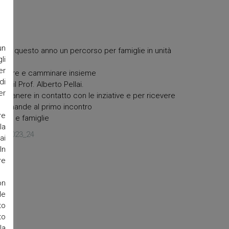
un
per questo anno un percorso per famiglie in unità
li
er
videre e camminare insieme
di
n il Prof. Alberto Pellai.
er
r rimanere in contatto con le inziative e per ricevere
 domande al primo incontro
re
rco e famiglie
la
/fam2023_24
ai
In
re
on
le
to
to
la