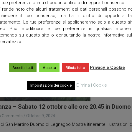
e tue preferenze prima di acconsentire o di negare il consenso.
i rende noto che alcuni trattamenti dei dati personali possono n
ichiedere il tuo consenso, ma hai il diritto di opporti a ta
rattamento. Le tue preferenze si applicheranno solo a questo si
eb. Puoi modificare le tue preferenze in qualsiasi momen
itornando su questo sito o consultando la nostra informativa sul
iservatezza.
Privacy e Cookie
Accetta tutti
Accetta
Rifiuta tutto
Elimina i Cookie
Impostazioni dei cookie
nza – Sabato 12 ottobre alle ore 20.45 in Duomo
o Comments
/
Ottobre 9, 2024
 San Martino Duomo di Legnagoo Mostra itinerante Illustrazioni di