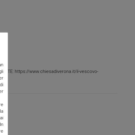
un
FONTE: https://www.chiesadiverona.it/il-vescovo-
li
er
di
er
re
la
ai
In
re