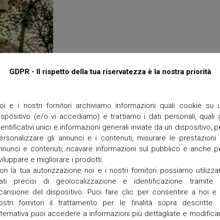
a
T
o
r
r
e
t
GDPR - Il rispetto della tua riservatezza è la nostra priorità
t
a
 URBANO del 1° novembre 2024 ORE 15.00
o Comments
/
Ottobre 29, 2024
V
oi e i nostri fornitori archiviamo informazioni quali cookie su 
i
ttavario dei defunti ORE 15.00 (presso la cappella del cimitero) 
ispositivo (e/o vi accediamo) e trattiamo i dati personali, quali g
g
dentificativi unici e informazioni generali inviate da un dispositivo, p
o
ersonalizzare gli annunci e i contenuti, misurare le prestazioni 
nnunci e contenuti, ricavare informazioni sul pubblico e anche p
viluppare e migliorare i prodotti.
on la tua autorizzazione noi e i nostri fornitori possiamo utilizza
ati precisi di geolocalizzazione e identificazione tramite 
cansione del dispositivo. Puoi fare clic per consentire a noi e 
ostri fornitori il trattamento per le finalità sopra descritte. 
lternativa puoi accedere a informazioni più dettagliate e modifica