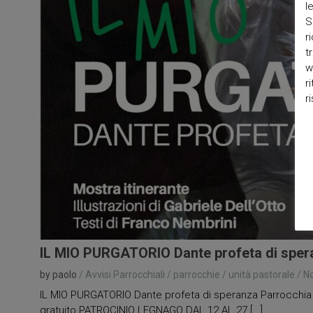
l
S
r
t
w
r
r
IL MIO PURGATORIO Dante profeta di spera
by paolo
/
Avvisi Parrocchiali
/
parrocchie
/
unità pastorale
/
N
IL MIO PURGATORIO Dante profeta di speranza Parrocchia di
gratuito PATROCINIO LEGNAGO DAL 12 AL 27 [...]