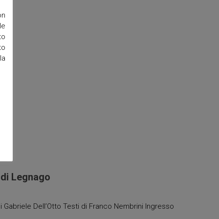
on
le
to
to
la
 di Legnago
 Gabriele Dell’Otto Testi di Franco Nembrini Ingresso