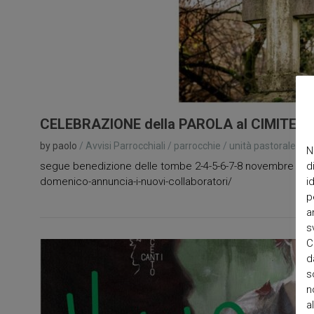
CELEBRAZIONE della PAROLA al CIMITERO
by paolo
/
Avvisi Parrocchiali
/
parrocchie
/
unità pastorale
/
N
N
segue benedizione delle tombe 2-4-5-6-7-8 novembre 2024 o
d
domenico-annuncia-i-nuovi-collaboratori/
i
p
a
s
C
d
s
n
a