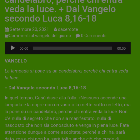
veda la luce. + Dal Vangelo
secondo Luca 8,16-18
Settembre 20, 2021
sacerdote
Commenti al vangelo del giorno
0 Comments
Audio
00:00
00:00
Player
VANGELO
La lampada si pone su un candelabro, perché chi entra veda
la luce.
+ Dal Vangelo secondo Luca 8,16-18
In quel tempo, Gesù disse alla folla: «Nessuno accende una
lampada e la copre con un vaso o la mette sotto un letto, ma
la pone su un candelabro, perché chi entra veda la luce. Non
c’è nulla di segreto che non sia manifestato, nulla di
nascosto che non sia conosciuto e venga in piena luce. Fate
attenzione dunque a come ascoltate; perché a chi ha, sarà
dato, ma a chi non ha, sarà tolto anche ciò che crede di