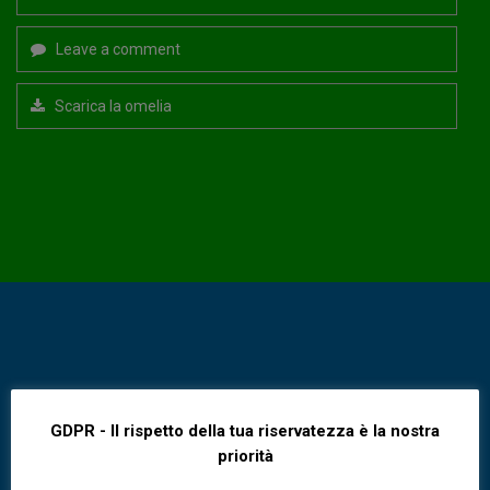
Leave a comment
Scarica la omelia
Neanche in Israele ho trovato
GDPR - Il rispetto della tua riservatezza è la nostra
una fede così grande. + Dal
priorità
Vangelo secondo Luca 7,1-10