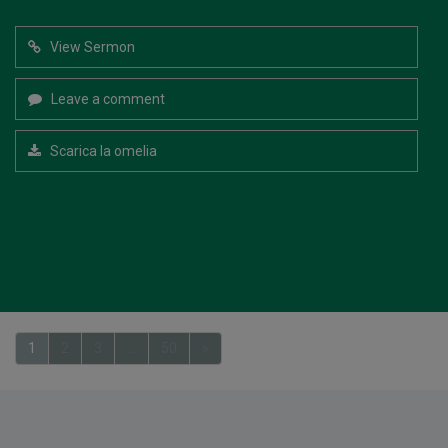
View Sermon
Leave a comment
Scarica la omelia
1
2
3
…
50
»