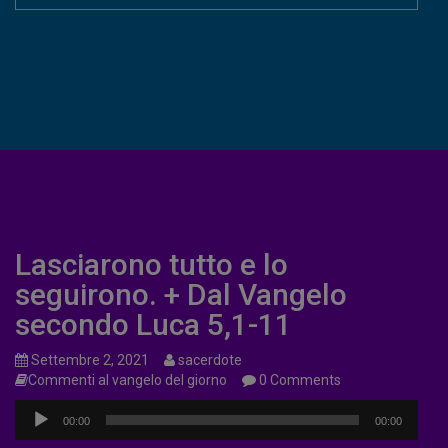
Lasciarono tutto e lo
seguirono. + Dal Vangelo
secondo Luca 5,1-11
Settembre 2, 2021
sacerdote
Commenti al vangelo del giorno
0 Comments
Audio
00:00
00:00
Player