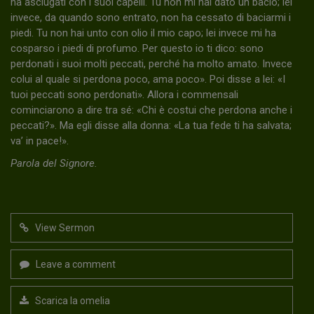
ha asciugati con i suoi capelli. Tu non mi hai dato un bacio; lei
invece, da quando sono entrato, non ha cessato di baciarmi i
piedi. Tu non hai unto con olio il mio capo; lei invece mi ha
cosparso i piedi di profumo. Per questo io ti dico: sono
perdonati i suoi molti peccati, perché ha molto amato. Invece
colui al quale si perdona poco, ama poco». Poi disse a lei: «I
tuoi peccati sono perdonati». Allora i commensali
cominciarono a dire tra sé: «Chi è costui che perdona anche i
peccati?». Ma egli disse alla donna: «La tua fede ti ha salvata;
va’ in pace!».
Parola del Signore.
View Sermon
Leave a comment
Scarica la omelia