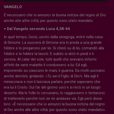
VANGELO
È necessario che io annunci la buona notizia del regno di Dio
anche alle altre città; per questo sono stato mandato.
+ Dal Vangelo secondo Luca 4,38-44
In quel tempo, Gesù, uscito dalla sinagoga, entrò nella casa
di Simone. La suocera di Simone era in preda a una grande
febbre e lo pregarono per lei. Si chinò su di lei, comandò alla
febbre e la febbre la lasciò. E subito si alzò in piedi e li
serviva. Al calar del sole, tutti quelli che avevano infermi
affetti da varie malattie li condussero a lui. Ed egli,
imponendo su ciascuno le mani, li guariva. Da molti uscivano
anche demòni, gridando: «Tu sei il Figlio di Dio!». Ma egli li
minacciava e non li lasciava parlare, perché sapevano che
era lui il Cristo. Sul far del giorno uscì e si recò in un luogo
deserto. Ma le folle lo cercavano, lo raggiunsero e tentarono
di trattenerlo perché non se ne andasse via. Egli però disse
loro: «È necessario che io annunci la buona notizia del regno
di Dio anche alle altre città; per questo sono stato mandato».