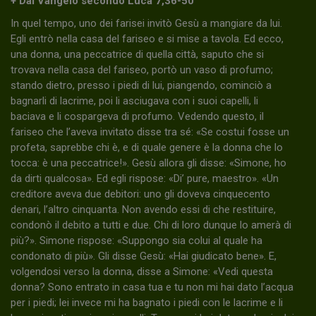
+ Dal Vangelo secondo Luca 7,36-50
In quel tempo, uno dei farisei invitò Gesù a mangiare da lui.
Egli entrò nella casa del fariseo e si mise a tavola. Ed ecco,
una donna, una peccatrice di quella città, saputo che si
trovava nella casa del fariseo, portò un vaso di profumo;
stando dietro, presso i piedi di lui, piangendo, cominciò a
bagnarli di lacrime, poi li asciugava con i suoi capelli, li
baciava e li cospargeva di profumo. Vedendo questo, il
fariseo che l’aveva invitato disse tra sé: «Se costui fosse un
profeta, saprebbe chi è, e di quale genere è la donna che lo
tocca: è una peccatrice!». Gesù allora gli disse: «Simone, ho
da dirti qualcosa». Ed egli rispose: «Di’ pure, maestro». «Un
creditore aveva due debitori: uno gli doveva cinquecento
denari, l’altro cinquanta. Non avendo essi di che restituire,
condonò il debito a tutti e due. Chi di loro dunque lo amerà di
più?». Simone rispose: «Suppongo sia colui al quale ha
condonato di più». Gli disse Gesù: «Hai giudicato bene». E,
volgendosi verso la donna, disse a Simone: «Vedi questa
donna? Sono entrato in casa tua e tu non mi hai dato l’acqua
per i piedi; lei invece mi ha bagnato i piedi con le lacrime e li