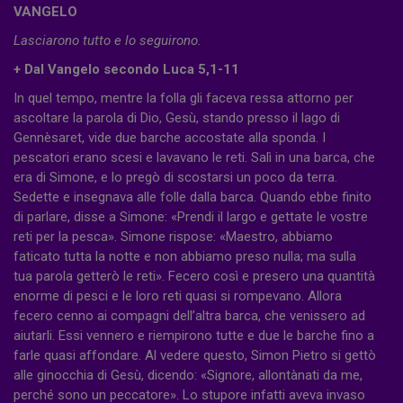
VANGELO
Lasciarono tutto e lo seguirono.
+ Dal Vangelo secondo Luca 5,1-11
In quel tempo, mentre la folla gli faceva ressa attorno per
ascoltare la parola di Dio, Gesù, stando presso il lago di
Gennèsaret, vide due barche accostate alla sponda. I
pescatori erano scesi e lavavano le reti. Salì in una barca, che
era di Simone, e lo pregò di scostarsi un poco da terra.
Sedette e insegnava alle folle dalla barca. Quando ebbe finito
di parlare, disse a Simone: «Prendi il largo e gettate le vostre
reti per la pesca». Simone rispose: «Maestro, abbiamo
faticato tutta la notte e non abbiamo preso nulla; ma sulla
tua parola getterò le reti». Fecero così e presero una quantità
enorme di pesci e le loro reti quasi si rompevano. Allora
fecero cenno ai compagni dell’altra barca, che venissero ad
aiutarli. Essi vennero e riempirono tutte e due le barche fino a
farle quasi affondare. Al vedere questo, Simon Pietro si gettò
alle ginocchia di Gesù, dicendo: «Signore, allontànati da me,
perché sono un peccatore». Lo stupore infatti aveva invaso