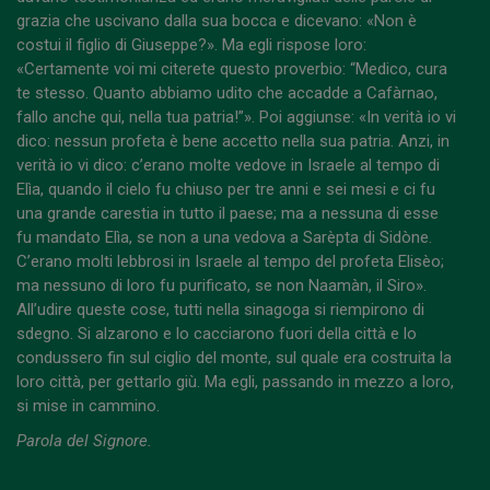
grazia che uscivano dalla sua bocca e dicevano: «Non è
costui il figlio di Giuseppe?». Ma egli rispose loro:
«Certamente voi mi citerete questo proverbio: “Medico, cura
te stesso. Quanto abbiamo udito che accadde a Cafàrnao,
fallo anche qui, nella tua patria!”». Poi aggiunse: «In verità io vi
dico: nessun profeta è bene accetto nella sua patria. Anzi, in
verità io vi dico: c’erano molte vedove in Israele al tempo di
Elìa, quando il cielo fu chiuso per tre anni e sei mesi e ci fu
una grande carestia in tutto il paese; ma a nessuna di esse
fu mandato Elìa, se non a una vedova a Sarèpta di Sidòne.
C’erano molti lebbrosi in Israele al tempo del profeta Elisèo;
ma nessuno di loro fu purificato, se non Naamàn, il Siro».
All’udire queste cose, tutti nella sinagoga si riempirono di
sdegno. Si alzarono e lo cacciarono fuori della città e lo
condussero fin sul ciglio del monte, sul quale era costruita la
loro città, per gettarlo giù. Ma egli, passando in mezzo a loro,
si mise in cammino.
Parola del Signore.