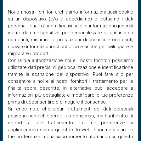
Settembre 13, 2021
sacerdote
Noi e i nostri fornitori archiviamo informazioni quali cookie
Commenti al vangelo del giorno
0 Comments
su un dispositivo (e/o vi accediamo) e trattiamo i dati
Audio
personali, quali gli identificativi unici e informazioni generali
00:00
00:00
Player
inviate da un dispositivo, per personalizzare gli annunci e i
VANGELO
contenuti, misurare le prestazioni di annunci e contenuti,
ricavare informazioni sul pubblico e anche per sviluppare e
Neanche in Israele ho trovato una fede così grande.
migliorare i prodotti.
+ Dal Vangelo secondo Luca 7,1-10
Con la tua autorizzazione noi e i nostri fornitori possiamo
utilizzare dati precisi di geolocalizzazione e identificazione
In quel tempo, Gesù, quando ebbe terminato di rivolgere tutte
tramite la scansione del dispositivo. Puoi fare clic per
le sue parole al popolo che stava in ascolto, entrò in
consentire a noi e ai nostri fornitori il trattamento per le
Cafàrnao. Il servo di un centurione era ammalato e stava per
finalità sopra descritte. In alternativa puoi accedere a
morire. Il centurione l’aveva molto caro. Perciò, avendo udito
informazioni più dettagliate e modificare le tue preferenze
parlare di Gesù, gli mandò alcuni anziani dei Giudei a pregarlo
prima di acconsentire o di negare il consenso.
di venire e di salvare il suo servo. Costoro, giunti da Gesù, lo
Si rende noto che alcuni trattamenti dei dati personali
supplicavano con insistenza: «Egli merita che tu gli conceda
possono non richiedere il tuo consenso, ma hai il diritto di
quello che chiede – dicevano –, perché ama il nostro popolo
opporti a tale trattamento. Le tue preferenze si
ed è stato lui a costruirci la sinagoga». Gesù si incamminò
applicheranno solo a questo sito web. Puoi modificare le
con loro. Non era ormai molto distante dalla casa, quando il
tue preferenze in qualsiasi momento ritornando su questo
centurione mandò alcuni amici a dirgli: «Signore, non