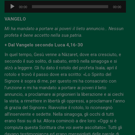
Audio
00:00
00:00
Player
VANGELO
Mi ha mandato a portare ai poveri il lieto annuncio… Nessun
profeta è bene accetto nella sua patria.
+ Dal Vangelo secondo Luca 4,16-30
In quel tempo, Gesù venne a Nàzaret, dove era cresciuto, e
secondo il suo solito, di sabato, entrò nella sinagoga e si
alzò a leggere. Gli fu dato il rotolo del profeta Isaìa; aprì il
rotolo e trovò il passo dove era scritto: «Lo Spirito del
Signore è sopra di me; per questo mi ha consacrato con
l’unzione e mi ha mandato a portare ai poveri il lieto
annuncio, a proclamare ai prigionieri la liberazione e ai ciechi
la vista; a rimettere in libertà gli oppressi, a proclamare l’anno
di grazia del Signore». Riavvolse il rotolo, lo riconsegnò
all’inserviente e sedette. Nella sinagoga, gli occhi di tutti
erano fissi su di lui. Allora cominciò a dire loro: «Oggi si è
compiuta questa Scrittura che voi avete ascoltato». Tutti gli
davano testimonianza ed erano meravigliati delle parole di