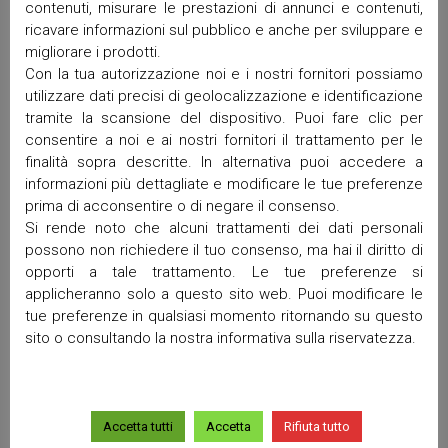
contenuti, misurare le prestazioni di annunci e contenuti,
Ottobre 2025
ricavare informazioni sul pubblico e anche per sviluppare e
Settembre 2025
migliorare i prodotti.
Maggio 2025
Con la tua autorizzazione noi e i nostri fornitori possiamo
Aprile 2025
utilizzare dati precisi di geolocalizzazione e identificazione
Marzo 2025
tramite la scansione del dispositivo. Puoi fare clic per
consentire a noi e ai nostri fornitori il trattamento per le
Febbraio 2025
finalità sopra descritte. In alternativa puoi accedere a
Gennaio 2025
informazioni più dettagliate e modificare le tue preferenze
Dicembre 2024
prima di acconsentire o di negare il consenso.
Ottobre 2024
Si rende noto che alcuni trattamenti dei dati personali
Settembre 2024
possono non richiedere il tuo consenso, ma hai il diritto di
Luglio 2024
opporti a tale trattamento. Le tue preferenze si
Giugno 2024
applicheranno solo a questo sito web. Puoi modificare le
Maggio 2024
tue preferenze in qualsiasi momento ritornando su questo
sito o consultando la nostra informativa sulla riservatezza.
Aprile 2024
Marzo 2024
Gennaio 2024
Dicembre 2023
Accetta tutti
Accetta
Rifiuta tutto
Ottobre 2023