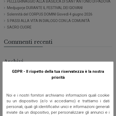
PELLEGRINAGGIO ALLA BASILICA DI SANT’ANTONIO DI PADOVA
Medjugorje DURANTE IL FESTIVAL DEI GIOVANI
Solennità del CORPUS DOMINI Giovedì 4 giugno 2026
5 PASSI ALLA VITA IN DIALOGO CON LA COMUNITÀ
SACRO CUORE
Commenti recenti
Archivi
GDPR - Il rispetto della tua riservatezza è la nostra
Giugno 2026
priorità
Aprile 2026
Marzo 2026
Febbraio 2026
Noi e i nostri fornitori archiviamo informazioni quali cookie
Gennaio 2026
su un dispositivo (e/o vi accediamo) e trattiamo i dati
personali, quali gli identificativi unici e informazioni generali
Dicembre 2025
inviate da un dispositivo, per personalizzare gli annunci e i
Novembre 2025