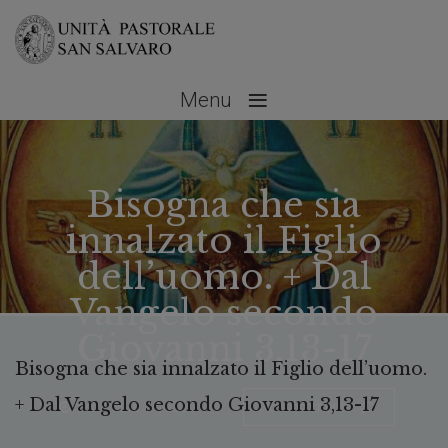
≡
Menu
Bisogna che sia
innalzato il Figlio
dell’uomo. + Dal
Vangelo secondo
Giovanni 3,13-17
Bisogna che sia innalzato il Figlio dell’uomo.
+ Dal Vangelo secondo Giovanni 3,13-17
Settembre 14, 2020
No Comments