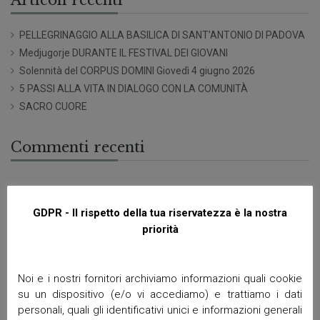
Articoli recenti
PELLEGRINAGGIO ALLA BASILICA DI SANT’ANTONIO DI PADOVA
Medjugorje DURANTE IL FESTIVAL DEI GIOVANI
Solennità del CORPUS DOMINI Giovedì 4 giugno 2026
5 PASSI ALLA VITA IN DIALOGO CON LA COMUNITÀ
SACRO CUORE
Commenti recenti
Archivi
GDPR - Il rispetto della tua riservatezza è la nostra
priorità
Giugno 2026
Aprile 2026
Marzo 2026
Noi e i nostri fornitori archiviamo informazioni quali cookie
Febbraio 2026
su un dispositivo (e/o vi accediamo) e trattiamo i dati
Gennaio 2026
personali, quali gli identificativi unici e informazioni generali