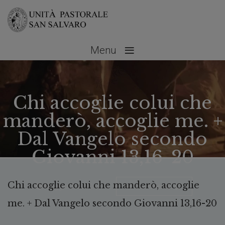
≡
Menu
Chi accoglie colui che
manderò, accoglie me. +
Dal Vangelo secondo
Giovanni 13,16-20
Chi accoglie colui che manderò, accoglie
Maggio 7, 2020
No Comments
me. + Dal Vangelo secondo Giovanni 13,16-20