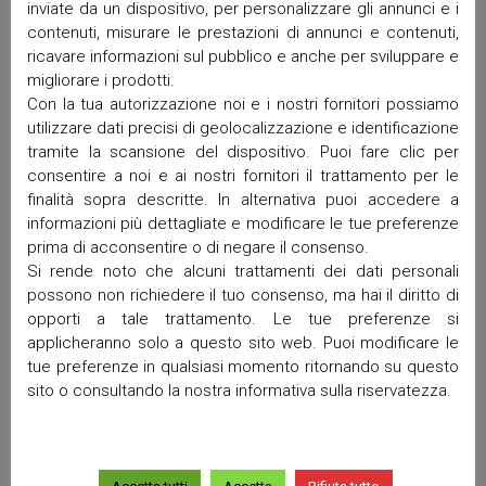
inviate da un dispositivo, per personalizzare gli annunci e i
Dicembre 2025
contenuti, misurare le prestazioni di annunci e contenuti,
Novembre 2025
ricavare informazioni sul pubblico e anche per sviluppare e
Ottobre 2025
migliorare i prodotti.
Settembre 2025
Con la tua autorizzazione noi e i nostri fornitori possiamo
Maggio 2025
utilizzare dati precisi di geolocalizzazione e identificazione
Aprile 2025
tramite la scansione del dispositivo. Puoi fare clic per
Marzo 2025
consentire a noi e ai nostri fornitori il trattamento per le
finalità sopra descritte. In alternativa puoi accedere a
Febbraio 2025
informazioni più dettagliate e modificare le tue preferenze
Gennaio 2025
prima di acconsentire o di negare il consenso.
Dicembre 2024
Si rende noto che alcuni trattamenti dei dati personali
Ottobre 2024
possono non richiedere il tuo consenso, ma hai il diritto di
Settembre 2024
opporti a tale trattamento. Le tue preferenze si
Luglio 2024
applicheranno solo a questo sito web. Puoi modificare le
Giugno 2024
tue preferenze in qualsiasi momento ritornando su questo
Maggio 2024
sito o consultando la nostra informativa sulla riservatezza.
Aprile 2024
Marzo 2024
Gennaio 2024