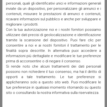
personali, quali gli identificativi unici e informazioni generali
Febbraio 2026
inviate da un dispositivo, per personalizzare gli annunci e i
Gennaio 2026
contenuti, misurare le prestazioni di annunci e contenuti,
Dicembre 2025
ricavare informazioni sul pubblico e anche per sviluppare e
Novembre 2025
migliorare i prodotti.
Ottobre 2025
Con la tua autorizzazione noi e i nostri fornitori possiamo
Settembre 2025
utilizzare dati precisi di geolocalizzazione e identificazione
Maggio 2025
tramite la scansione del dispositivo. Puoi fare clic per
consentire a noi e ai nostri fornitori il trattamento per le
Aprile 2025
finalità sopra descritte. In alternativa puoi accedere a
Marzo 2025
informazioni più dettagliate e modificare le tue preferenze
Febbraio 2025
prima di acconsentire o di negare il consenso.
Gennaio 2025
Si rende noto che alcuni trattamenti dei dati personali
Dicembre 2024
possono non richiedere il tuo consenso, ma hai il diritto di
Ottobre 2024
opporti a tale trattamento. Le tue preferenze si
Settembre 2024
applicheranno solo a questo sito web. Puoi modificare le
Luglio 2024
tue preferenze in qualsiasi momento ritornando su questo
sito o consultando la nostra informativa sulla riservatezza.
Giugno 2024
Maggio 2024
Aprile 2024