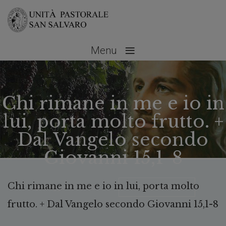
≡
Menu
Chi rimane in me e io in
lui, porta molto frutto. +
Dal Vangelo secondo
Giovanni 15,1-8
Chi rimane in me e io in lui, porta molto
Maggio 13, 2020
No Comments
frutto. + Dal Vangelo secondo Giovanni 15,1-8