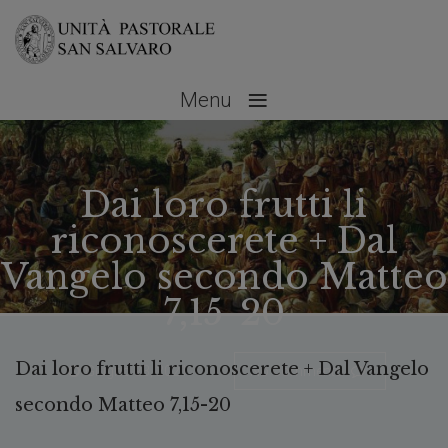
≡
Menu
Dai loro frutti li
riconoscerete + Dal
Vangelo secondo Matteo
7,15-20
Dai loro frutti li riconoscerete + Dal Vangelo
Giugno 23, 2021
No Comments
secondo Matteo 7,15-20