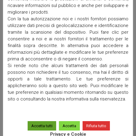
Settembre 2025
ricavare informazioni sul pubblico e anche per sviluppare e
migliorare i prodotti.
Maggio 2025
Con la tua autorizzazione noi e i nostri fornitori possiamo
Aprile 2025
utilizzare dati precisi di geolocalizzazione e identificazione
Marzo 2025
tramite la scansione del dispositivo. Puoi fare clic per
Febbraio 2025
consentire a noi e ai nostri fornitori il trattamento per le
Gennaio 2025
finalità sopra descritte. In alternativa puoi accedere a
Dicembre 2024
informazioni più dettagliate e modificare le tue preferenze
Ottobre 2024
prima di acconsentire o di negare il consenso.
Settembre 2024
Si rende noto che alcuni trattamenti dei dati personali
possono non richiedere il tuo consenso, ma hai il diritto di
Luglio 2024
opporti a tale trattamento. Le tue preferenze si
Giugno 2024
applicheranno solo a questo sito web. Puoi modificare le
Maggio 2024
tue preferenze in qualsiasi momento ritornando su questo
Aprile 2024
sito o consultando la nostra informativa sulla riservatezza.
Marzo 2024
Gennaio 2024
Dicembre 2023
Ottobre 2023
Accetta tutti
Accetta
Rifiuta tutto
Settembre 2023
Privacy e Cookie