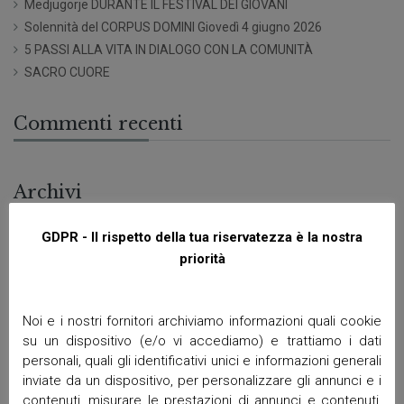
Medjugorje DURANTE IL FESTIVAL DEI GIOVANI
Solennità del CORPUS DOMINI Giovedì 4 giugno 2026
5 PASSI ALLA VITA IN DIALOGO CON LA COMUNITÀ
SACRO CUORE
Commenti recenti
Archivi
GDPR - Il rispetto della tua riservatezza è la nostra
Giugno 2026
priorità
Aprile 2026
Marzo 2026
Febbraio 2026
Noi e i nostri fornitori archiviamo informazioni quali cookie
Gennaio 2026
su un dispositivo (e/o vi accediamo) e trattiamo i dati
Dicembre 2025
personali, quali gli identificativi unici e informazioni generali
Novembre 2025
inviate da un dispositivo, per personalizzare gli annunci e i
Ottobre 2025
contenuti, misurare le prestazioni di annunci e contenuti,