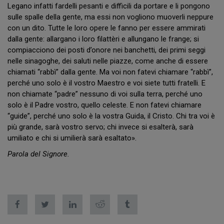
Legano infatti fardelli pesanti e difficili da portare e li pongono
sulle spalle della gente, ma essi non vogliono muoverli neppure
con un dito. Tutte le loro opere le fanno per essere ammirati
dalla gente: allargano i loro filattèri e allungano le frange; si
compiacciono dei posti d’onore nei banchetti, dei primi seggi
nelle sinagoghe, dei saluti nelle piazze, come anche di essere
chiamati “rabbì” dalla gente. Ma voi non fatevi chiamare “rabbì”,
perché uno solo è il vostro Maestro e voi siete tutti fratelli. E
non chiamate “padre” nessuno di voi sulla terra, perché uno
solo è il Padre vostro, quello celeste. E non fatevi chiamare
“guide”, perché uno solo è la vostra Guida, il Cristo. Chi tra voi è
più grande, sarà vostro servo; chi invece si esalterà, sarà
umiliato e chi si umilierà sarà esaltato».
Parola del Signore.