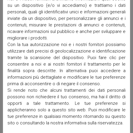
Aprile 2026
su un dispositivo (e/o vi accediamo) e trattiamo i dati
personali, quali gli identificativi unici e informazioni generali
Marzo 2026
inviate da un dispositivo, per personalizzare gli annunci e i
Febbraio 2026
contenuti, misurare le prestazioni di annunci e contenuti,
Gennaio 2026
ricavare informazioni sul pubblico e anche per sviluppare e
Dicembre 2025
migliorare i prodotti.
Novembre 2025
Con la tua autorizzazione noi e i nostri fornitori possiamo
Ottobre 2025
utilizzare dati precisi di geolocalizzazione e identificazione
Settembre 2025
tramite la scansione del dispositivo. Puoi fare clic per
consentire a noi e ai nostri fornitori il trattamento per le
Maggio 2025
finalità sopra descritte. In alternativa puoi accedere a
Aprile 2025
informazioni più dettagliate e modificare le tue preferenze
Marzo 2025
prima di acconsentire o di negare il consenso.
Febbraio 2025
Si rende noto che alcuni trattamenti dei dati personali
Gennaio 2025
possono non richiedere il tuo consenso, ma hai il diritto di
Dicembre 2024
opporti a tale trattamento. Le tue preferenze si
Ottobre 2024
applicheranno solo a questo sito web. Puoi modificare le
Settembre 2024
tue preferenze in qualsiasi momento ritornando su questo
sito o consultando la nostra informativa sulla riservatezza.
Luglio 2024
Giugno 2024