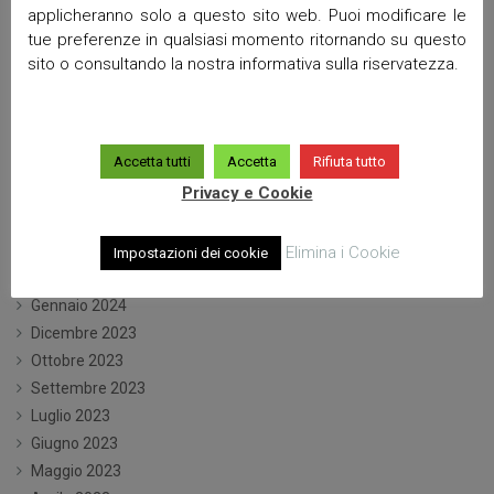
Marzo 2025
applicheranno solo a questo sito web. Puoi modificare le
Febbraio 2025
tue preferenze in qualsiasi momento ritornando su questo
Gennaio 2025
sito o consultando la nostra informativa sulla riservatezza.
Dicembre 2024
Ottobre 2024
Settembre 2024
Accetta tutti
Accetta
Rifiuta tutto
Luglio 2024
Privacy e Cookie
Giugno 2024
Maggio 2024
Aprile 2024
Elimina i Cookie
Impostazioni dei cookie
Marzo 2024
Gennaio 2024
Dicembre 2023
Ottobre 2023
Settembre 2023
Luglio 2023
Giugno 2023
Maggio 2023