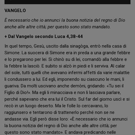
Player
VANGELO
È necessario che io annunci la buona notizia del regno di Dio
anche alle altre città; per questo sono stato mandato.
+ Dal Vangelo secondo Luca 4,38-44
In quel tempo, Gesù, uscito dalla sinagòga, entrò nella casa di
Simone. La suocera di Simone era in preda a una grande febbre
e lo pregarono per lei. Si chinò su di lei, comandò alla febbre e
la febbre la lasciò. E subito si alzò in piedi e li serviva. Al calar
del sole, tutti quelli che avevano infermi affetti da varie malattie
li condussero a lui. Ed egli, imponendo su ciascuno le mani, li
guariva. Da molti uscivano anche demòni, gridando: «Tu sei il
Figlio di Dio!». Ma egli li minacciava e non li lasciava parlare,
perché sapevano che era lui il Cristo. Sul far del giorno uscì e si
recò in un luogo deserto. Ma le folle lo cercavano, lo
raggiunsero e tentarono di trattenerlo perché non se ne
andasse via. Egli però disse loro: «È necessario che io annunci
la buona notizia del regno di Dio anche alle altre città; per
questo sono stato mandato». E andava predicando nelle