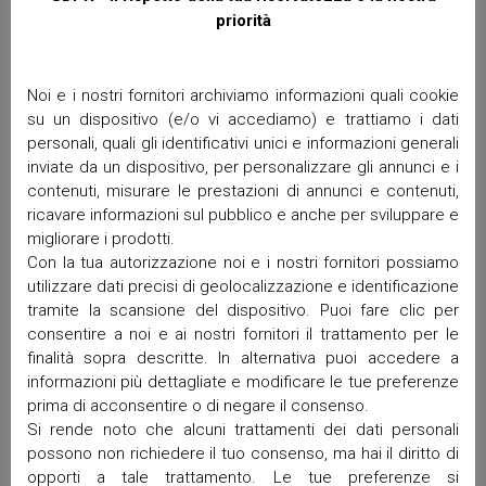
priorità
Commenti recenti
Noi e i nostri fornitori archiviamo informazioni quali cookie
su un dispositivo (e/o vi accediamo) e trattiamo i dati
Archivi
personali, quali gli identificativi unici e informazioni generali
inviate da un dispositivo, per personalizzare gli annunci e i
Giugno 2026
contenuti, misurare le prestazioni di annunci e contenuti,
ricavare informazioni sul pubblico e anche per sviluppare e
Aprile 2026
migliorare i prodotti.
Marzo 2026
Con la tua autorizzazione noi e i nostri fornitori possiamo
Febbraio 2026
utilizzare dati precisi di geolocalizzazione e identificazione
Gennaio 2026
tramite la scansione del dispositivo. Puoi fare clic per
Dicembre 2025
consentire a noi e ai nostri fornitori il trattamento per le
Novembre 2025
finalità sopra descritte. In alternativa puoi accedere a
Ottobre 2025
informazioni più dettagliate e modificare le tue preferenze
prima di acconsentire o di negare il consenso.
Settembre 2025
Si rende noto che alcuni trattamenti dei dati personali
Maggio 2025
possono non richiedere il tuo consenso, ma hai il diritto di
Aprile 2025
opporti a tale trattamento. Le tue preferenze si