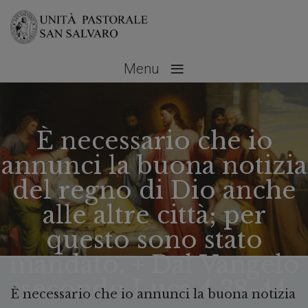
≡
Menu
È necessario che io
annunci la buona notizia
del regno di Dio anche
alle altre città; per
questo sono stato
mandato. + Dal Vangelo
secondo Luca 4,38-44
È necessario che io annunci la buona notizia