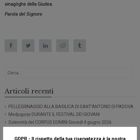
sinagòghe della Giudea.
Parola del Signore.
Articoli recenti
PELLEGRINAGGIO ALLA BASILICA DI SANT’ANTONIO DI PADOVA
Medjugorje DURANTE IL FESTIVAL DEI GIOVANI
Solennità del CORPUS DOMINI Giovedì 4 giugno 2026
5 PASSI ALLA VITA IN DIALOGO CON LA COMUNITÀ
SACRO CUORE
GDPR - Il rispetto della tua riservatezza è la nostra