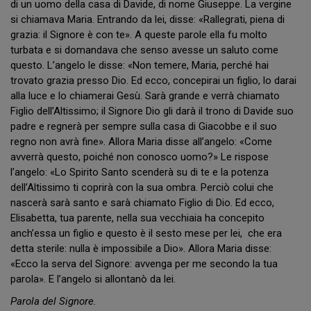
di un uomo della casa di Davide, di nome Giuseppe. La vergine
si chiamava Maria. Entrando da lei, disse: «Rallegrati, piena di
grazia: il Signore è con te». A queste parole ella fu molto
turbata e si domandava che senso avesse un saluto come
questo. L’angelo le disse: «Non temere, Maria, perché hai
trovato grazia presso Dio. Ed ecco, concepirai un figlio, lo darai
alla luce e lo chiamerai Gesù. Sarà grande e verrà chiamato
Figlio dell’Altissimo; il Signore Dio gli darà il trono di Davide suo
padre e regnerà per sempre sulla casa di Giacobbe e il suo
regno non avrà fine». Allora Maria disse all’angelo: «Come
avverrà questo, poiché non conosco uomo?» Le rispose
l’angelo: «Lo Spirito Santo scenderà su di te e la potenza
dell’Altissimo ti coprirà con la sua ombra. Perciò colui che
nascerà sarà santo e sarà chiamato Figlio di Dio. Ed ecco,
Elisabetta, tua parente, nella sua vecchiaia ha concepito
anch’essa un figlio e questo è il sesto mese per lei, che era
detta sterile: nulla è impossibile a Dio». Allora Maria disse:
«Ecco la serva del Signore: avvenga per me secondo la tua
parola». E l’angelo si allontanò da lei.
Parola del Signore.