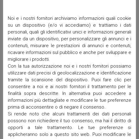
Noi e i nostri fornitori archiviamo informazioni quali cookie
Archivi
su un dispositivo (e/o vi accediamo) e trattiamo i dati
personali, quali gli identificativi unici e informazioni generali
Giugno 2026
inviate da un dispositivo, per personalizzare gli annunci e i
Aprile 2026
contenuti, misurare le prestazioni di annunci e contenuti,
Marzo 2026
ricavare informazioni sul pubblico e anche per sviluppare e
migliorare i prodotti.
Febbraio 2026
Con la tua autorizzazione noi e i nostri fornitori possiamo
Gennaio 2026
utilizzare dati precisi di geolocalizzazione e identificazione
Dicembre 2025
tramite la scansione del dispositivo. Puoi fare clic per
Novembre 2025
consentire a noi e ai nostri fornitori il trattamento per le
Ottobre 2025
finalità sopra descritte. In alternativa puoi accedere a
Settembre 2025
informazioni più dettagliate e modificare le tue preferenze
Maggio 2025
prima di acconsentire o di negare il consenso.
Si rende noto che alcuni trattamenti dei dati personali
Aprile 2025
possono non richiedere il tuo consenso, ma hai il diritto di
Marzo 2025
opporti a tale trattamento. Le tue preferenze si
Febbraio 2025
applicheranno solo a questo sito web. Puoi modificare le
Gennaio 2025