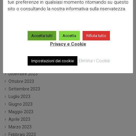
tue preferenze in qualsiasi momento ritornando su questo
Dicembre 2024
sito o consultando la nostra informativa sulla riservatezza.
Ottobre 2024
Settembre 2024
Luglio 2024
Accetta tutti
Accetta
Rifiuta tutto
Giugno 2024
Maggio 2024
Privacy e Cookie
Aprile 2024
Marzo 2024
Elimina i Cookie
Impostazioni dei cookie
Gennaio 2024
Dicembre 2023
Ottobre 2023
Settembre 2023
Luglio 2023
Giugno 2023
Maggio 2023
Aprile 2023
Marzo 2023
Febbraio 2023