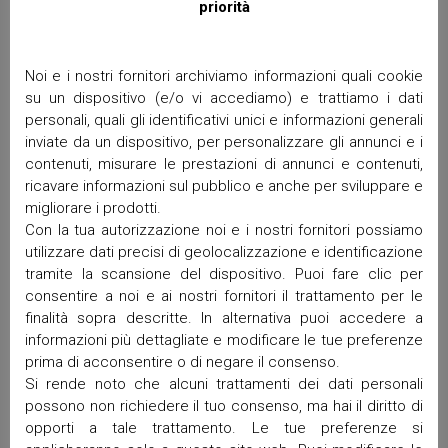
priorità
Commenti recenti
Noi e i nostri fornitori archiviamo informazioni quali cookie
su un dispositivo (e/o vi accediamo) e trattiamo i dati
Archivi
personali, quali gli identificativi unici e informazioni generali
inviate da un dispositivo, per personalizzare gli annunci e i
Giugno 2026
contenuti, misurare le prestazioni di annunci e contenuti,
Aprile 2026
ricavare informazioni sul pubblico e anche per sviluppare e
Marzo 2026
migliorare i prodotti.
Febbraio 2026
Con la tua autorizzazione noi e i nostri fornitori possiamo
utilizzare dati precisi di geolocalizzazione e identificazione
Gennaio 2026
tramite la scansione del dispositivo. Puoi fare clic per
Dicembre 2025
consentire a noi e ai nostri fornitori il trattamento per le
Novembre 2025
finalità sopra descritte. In alternativa puoi accedere a
Ottobre 2025
informazioni più dettagliate e modificare le tue preferenze
Settembre 2025
prima di acconsentire o di negare il consenso.
Maggio 2025
Si rende noto che alcuni trattamenti dei dati personali
Aprile 2025
possono non richiedere il tuo consenso, ma hai il diritto di
Marzo 2025
opporti a tale trattamento. Le tue preferenze si