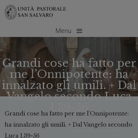
≡
Menu
Grandi cose ha fatto per
me l’Onnipotente: ha
innalzato gli umili. + Dal
Vangelo secondo Luca
1,39-56
Grandi cose ha fatto per me l’Onnipotente:
ha innalzato gli umili. + Dal Vangelo secondo
Maggio 31, 2021
No Comments
Luca 1,39-56