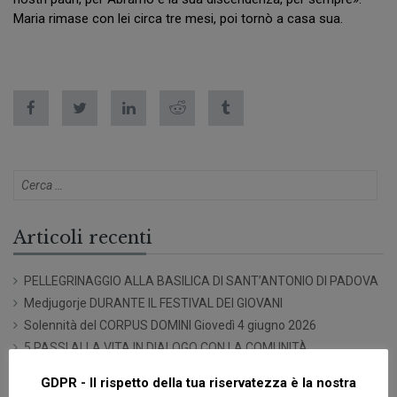
Maria rimase con lei circa tre mesi, poi tornò a casa sua.
Articoli recenti
PELLEGRINAGGIO ALLA BASILICA DI SANT’ANTONIO DI PADOVA
Medjugorje DURANTE IL FESTIVAL DEI GIOVANI
Solennità del CORPUS DOMINI Giovedì 4 giugno 2026
5 PASSI ALLA VITA IN DIALOGO CON LA COMUNITÀ
SACRO CUORE
GDPR - Il rispetto della tua riservatezza è la nostra