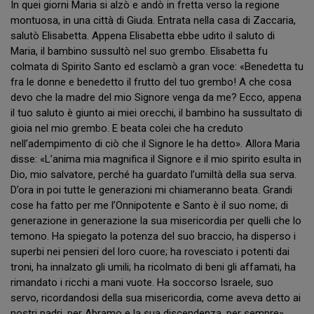
In quei giorni Maria si alzò e andò in fretta verso la regione
montuosa, in una città di Giuda. Entrata nella casa di Zaccaria,
salutò Elisabetta. Appena Elisabetta ebbe udito il saluto di
Maria, il bambino sussultò nel suo grembo. Elisabetta fu
colmata di Spirito Santo ed esclamò a gran voce: «Benedetta tu
fra le donne e benedetto il frutto del tuo grembo! A che cosa
devo che la madre del mio Signore venga da me? Ecco, appena
il tuo saluto è giunto ai miei orecchi, il bambino ha sussultato di
gioia nel mio grembo. E beata colei che ha creduto
nell’adempimento di ciò che il Signore le ha detto». Allora Maria
disse: «L’anima mia magnifica il Signore e il mio spirito esulta in
Dio, mio salvatore, perché ha guardato l’umiltà della sua serva.
D’ora in poi tutte le generazioni mi chiameranno beata. Grandi
cose ha fatto per me l’Onnipotente e Santo è il suo nome; di
generazione in generazione la sua misericordia per quelli che lo
temono. Ha spiegato la potenza del suo braccio, ha disperso i
superbi nei pensieri del loro cuore; ha rovesciato i potenti dai
troni, ha innalzato gli umili; ha ricolmato di beni gli affamati, ha
rimandato i ricchi a mani vuote. Ha soccorso Israele, suo
servo, ricordandosi della sua misericordia, come aveva detto ai
nostri padri, per Abramo e la sua discendenza, per sempre».