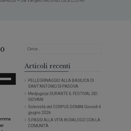
a salvezza. + Dal Vangelo secondo Luca 2,22-40
40
Articoli recenti
sa
PELLEGRINAGGIO ALLA BASILICA DI
SANT’ANTONIO DI PADOVA
sti
Medjugorje DURANTE IL FESTIVAL DEI
eccia
GIOVANI
/giù
Solennità del CORPUS DOMINI Giovedì 4
er
giugno 2026
umentare
alemme
5 PASSI ALLA VITA IN DIALOGO CON LA
er
COMUNITÀ
minuire