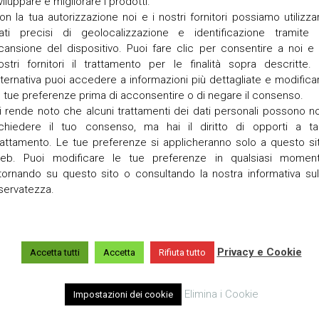
viluppare e migliorare i prodotti.
a
on la tua autorizzazione noi e i nostri fornitori possiamo utilizza
ati precisi di geolocalizzazione e identificazione tramite 
T
o
cansione del dispositivo. Puoi fare clic per consentire a noi e 
r
ostri fornitori il trattamento per le finalità sopra descritte. 
r
lternativa puoi accedere a informazioni più dettagliate e modifica
e
e tue preferenze prima di acconsentire o di negare il consenso.
t
t
i rende noto che alcuni trattamenti dei dati personali possono n
a
ichiedere il tuo consenso, ma hai il diritto di opporti a ta
rattamento. Le tue preferenze si applicheranno solo a questo si
V
eb. Puoi modificare le tue preferenze in qualsiasi momen
i
itornando su questo sito o consultando la nostra informativa sul
g
iservatezza.
o
Privacy e Cookie
Accetta tutti
Accetta
Rifiuta tutto
Elimina i Cookie
Impostazioni dei cookie