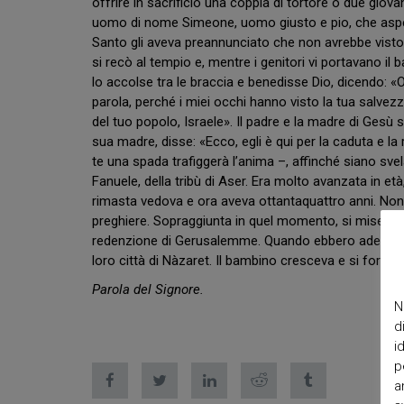
offrire in sacrificio una coppia di tortore o due gio
uomo di nome Simeone, uomo giusto e pio, che aspettav
Santo gli aveva preannunciato che non avrebbe visto 
si recò al tempio e, mentre i genitori vi portavano il
lo accolse tra le braccia e benedisse Dio, dicendo: «O
parola, perché i miei occhi hanno visto la tua salvezza, 
del tuo popolo, Israele». Il padre e la madre di Gesù 
sua madre, disse: «Ecco, egli è qui per la caduta e l
te una spada trafiggerà l’anima –, affinché siano svela
Fanuele, della tribù di Aser. Era molto avanzata in et
rimasta vedova e ora aveva ottantaquattro anni. Non 
preghiere. Sopraggiunta in quel momento, si mise anc
redenzione di Gerusalemme. Quando ebbero adempiuto 
loro città di Nàzaret. Il bambino cresceva e si fortifica
Parola del Signore.
N
d
i
p
a