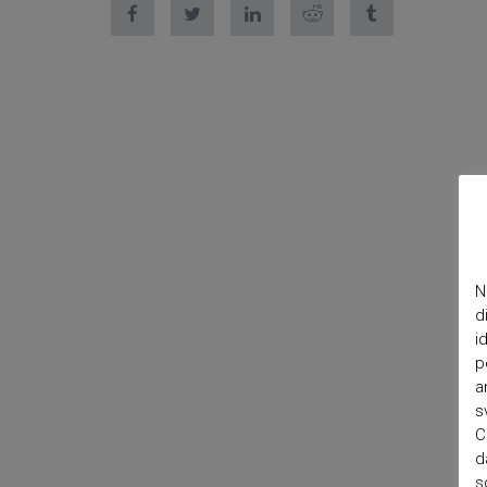
N
d
i
p
a
s
C
d
s