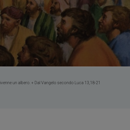
 divenne un albero. + Dal Vangelo secondo Luca 13,18-21