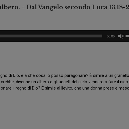
O
a
albero. + Dal Vangelo secondo Luca 13,18-2
G
S
U
a
A
n
R
P
U
D
i
00:00
A
i
e
R
t
ta
O
r
fr
B
o
su
A
d
p
S
i
A
L
a
N
egno di Dio, e a che cosa lo posso paragonare? È simile a un granello
e
o
V
g
ebbe, divenne un albero e gli uccelli del cielo vennero a fare il nido 
di
I
n
nare il regno di Dio? È simile al lievito, che una donna prese e mesc
il
N
a
C
v
g
E
o
N
Z
C
O
a
s
E
e