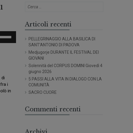
1
Articoli recenti
sa
PELLEGRINAGGIO ALLA BASILICA DI
SANT’ANTONIO DI PADOVA
sti
Medjugorje DURANTE IL FESTIVAL DEI
eccia
GIOVANI
/giù
Solennità del CORPUS DOMINI Giovedì 4
er
giugno 2026
umentare
 di
5 PASSI ALLA VITA IN DIALOGO CON LA
fra i
COMUNITÀ
minuire
olò in
SACRO CUORE
olume.
Commenti recenti
Archivi