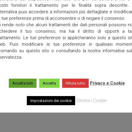
a
ostri fornitori il trattamento per le finalità sopra descritte. 
lternativa puoi accedere a informazioni più dettagliate e modifica
T
e tue preferenze prima di acconsentire o di negare il consenso.
o
r
i rende noto che alcuni trattamenti dei dati personali possono n
r
ichiedere il tuo consenso, ma hai il diritto di opporti a ta
e
rattamento. Le tue preferenze si applicheranno solo a questo si
t
eb. Puoi modificare le tue preferenze in qualsiasi momen
t
itornando su questo sito o consultando la nostra informativa sul
a
iservatezza.
V
i
g
o
Privacy e Cookie
Accetta tutti
Accetta
Rifiuta tutto
Elimina i Cookie
Impostazioni dei cookie