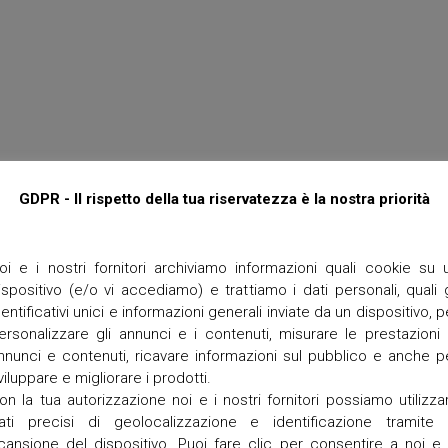
M
t
P
t
O
e
R
I
T
O
e
r
r
a
n
GDPR - Il rispetto della tua riservatezza è la nostra priorità
e
g
r
a
oi e i nostri fornitori archiviamo informazioni quali cookie su 
ispositivo (e/o vi accediamo) e trattiamo i dati personali, quali g
V
dentificativi unici e informazioni generali inviate da un dispositivo, p
a
n
ersonalizzare gli annunci e i contenuti, misurare le prestazioni 
g
nnunci e contenuti, ricavare informazioni sul pubblico e anche p
a
viluppare e migliorare i prodotti.
d
on la tua autorizzazione noi e i nostri fornitori possiamo utilizza
i
z
ati precisi di geolocalizzazione e identificazione tramite 
z
cansione del dispositivo. Puoi fare clic per consentire a noi e 