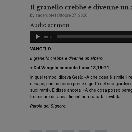
Il granello crebbe e divenne un 
by sacerdote | Ottobre 27, 2020
Audio sermon
Audio
00:00
Player
VANGELO
Il granello crebbe e divenne un albero.
+ Dal Vangelo secondo Luca 13,18-21
In quel tempo, diceva Gesù: «A che cosa è simile il r
senape, che un uomo prese e gettò nel suo giardino; cr
suoi rami». E disse ancora: «A che cosa posso parago
tre misure di farina, finché non fu tutta lievitata».
Parola del Signore.