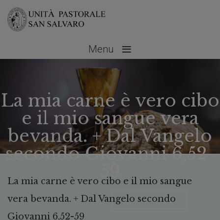
≡
Menu
La mia carne è vero cibo
e il mio sangue vera
bevanda. + Dal Vangelo
secondo Giovanni 6,52-
59
La mia carne è vero cibo e il mio sangue
vera bevanda. + Dal Vangelo secondo
Aprile 23, 2021
No Comments
Giovanni 6,52-59