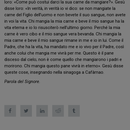
loro: «Come può costui darci la sua carne da mangiare?». Gesù
disse loro: «In verità, in verità io vi dico: se non mangiate la
carne del Figlio dell’uomo e non bevete il suo sangue, non avete
in voi la vita. Chi mangia la mia carne e beve il mio sangue ha la
vita eterna e io lo risusciterò nell’ultimo giorno. Perché la mia
carne è vero cibo e il mio sangue vera bevanda. Chi mangia la
mia carne e beve il mio sangue rimane in me e io in lui. Come il
Padre, che ha la vita, ha mandato me e io vivo per il Padre, così
anche colui che mangia me vivrà per me. Questo è il pane
disceso dal cielo; non è come quello che mangiarono i padri e
morirono. Chi mangia questo pane vivrà in eterno». Gesù disse
queste cose, insegnando nella sinagoga a Cafàrnao.
Parola del Signore.