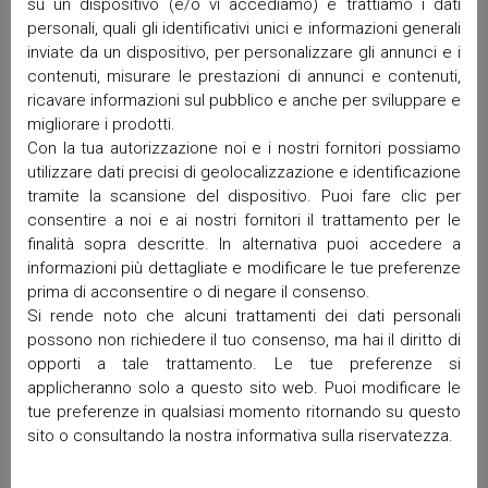
su un dispositivo (e/o vi accediamo) e trattiamo i dati
Marzo 2026
personali, quali gli identificativi unici e informazioni generali
Febbraio 2026
inviate da un dispositivo, per personalizzare gli annunci e i
Gennaio 2026
contenuti, misurare le prestazioni di annunci e contenuti,
Dicembre 2025
ricavare informazioni sul pubblico e anche per sviluppare e
migliorare i prodotti.
Novembre 2025
Con la tua autorizzazione noi e i nostri fornitori possiamo
Ottobre 2025
utilizzare dati precisi di geolocalizzazione e identificazione
Settembre 2025
tramite la scansione del dispositivo. Puoi fare clic per
Maggio 2025
consentire a noi e ai nostri fornitori il trattamento per le
Aprile 2025
finalità sopra descritte. In alternativa puoi accedere a
Marzo 2025
informazioni più dettagliate e modificare le tue preferenze
Febbraio 2025
prima di acconsentire o di negare il consenso.
Gennaio 2025
Si rende noto che alcuni trattamenti dei dati personali
possono non richiedere il tuo consenso, ma hai il diritto di
Dicembre 2024
opporti a tale trattamento. Le tue preferenze si
Ottobre 2024
applicheranno solo a questo sito web. Puoi modificare le
Settembre 2024
tue preferenze in qualsiasi momento ritornando su questo
Luglio 2024
sito o consultando la nostra informativa sulla riservatezza.
Giugno 2024
Maggio 2024