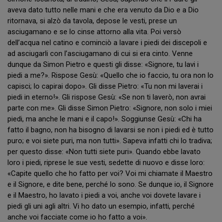
aveva dato tutto nelle mani e che era venuto da Dio e a Dio
ritornava, si alzò da tavola, depose le vesti, prese un
asciugamano e se lo cinse attorno alla vita. Poi versò
dell’acqua nel catino e cominciò a lavare i piedi dei discepoli e
ad asciugarli con l’asciugamano di cui si era cinto. Venne
dunque da Simon Pietro e questi gli disse: «Signore, tu lavi i
piedi a me?». Rispose Gesù: «Quello che io faccio, tu ora non lo
capisci; lo capirai dopo». Gli disse Pietro: «Tu non mi laverai i
piedi in eterno!». Gli rispose Gesù: «Se non ti laverò, non avrai
parte con me». Gli disse Simon Pietro: «Signore, non solo i miei
piedi, ma anche le mani e il capo!». Soggiunse Gesù: «Chi ha
fatto il bagno, non ha bisogno di lavarsi se non i piedi ed è tutto
puro; e voi siete puri, ma non tutti». Sapeva infatti chi lo tradiva;
per questo disse: «Non tutti siete puri». Quando ebbe lavato
loro i piedi, riprese le sue vesti, sedette di nuovo e disse loro:
«Capite quello che ho fatto per voi? Voi mi chiamate il Maestro
e il Signore, e dite bene, perché lo sono. Se dunque io, il Signore
e il Maestro, ho lavato i piedi a voi, anche voi dovete lavare i
piedi gli uni agli altri. Vi ho dato un esempio, infatti, perché
anche voi facciate come io ho fatto a voi».