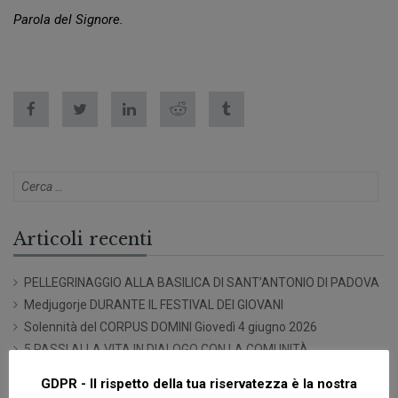
Parola del Signore.
Articoli recenti
PELLEGRINAGGIO ALLA BASILICA DI SANT’ANTONIO DI PADOVA
Medjugorje DURANTE IL FESTIVAL DEI GIOVANI
Solennità del CORPUS DOMINI Giovedì 4 giugno 2026
5 PASSI ALLA VITA IN DIALOGO CON LA COMUNITÀ
SACRO CUORE
GDPR - Il rispetto della tua riservatezza è la nostra