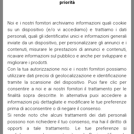
priorità
Commenti recenti
Noi e i nostri fornitori archiviamo informazioni quali cookie
su un dispositivo (e/o vi accediamo) e trattiamo i dati
Archivi
personali, quali gli identificativi unici e informazioni generali
inviate da un dispositivo, per personalizzare gli annunci e i
Giugno 2026
contenuti, misurare le prestazioni di annunci e contenuti,
Aprile 2026
ricavare informazioni sul pubblico e anche per sviluppare e
Marzo 2026
migliorare i prodotti.
Febbraio 2026
Con la tua autorizzazione noi e i nostri fornitori possiamo
utilizzare dati precisi di geolocalizzazione e identificazione
Gennaio 2026
tramite la scansione del dispositivo. Puoi fare clic per
Dicembre 2025
consentire a noi e ai nostri fornitori il trattamento per le
Novembre 2025
finalità sopra descritte. In alternativa puoi accedere a
Ottobre 2025
informazioni più dettagliate e modificare le tue preferenze
Settembre 2025
prima di acconsentire o di negare il consenso.
Maggio 2025
Si rende noto che alcuni trattamenti dei dati personali
Aprile 2025
possono non richiedere il tuo consenso, ma hai il diritto di
Marzo 2025
opporti a tale trattamento. Le tue preferenze si