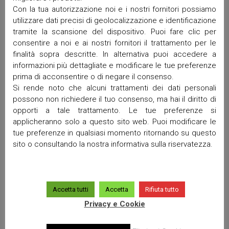
Con la tua autorizzazione noi e i nostri fornitori possiamo
utilizzare dati precisi di geolocalizzazione e identificazione
Commenti recenti
tramite la scansione del dispositivo. Puoi fare clic per
consentire a noi e ai nostri fornitori il trattamento per le
finalità sopra descritte. In alternativa puoi accedere a
Archivi
informazioni più dettagliate e modificare le tue preferenze
prima di acconsentire o di negare il consenso.
Si rende noto che alcuni trattamenti dei dati personali
Giugno 2026
possono non richiedere il tuo consenso, ma hai il diritto di
Aprile 2026
opporti a tale trattamento. Le tue preferenze si
Marzo 2026
applicheranno solo a questo sito web. Puoi modificare le
Febbraio 2026
tue preferenze in qualsiasi momento ritornando su questo
Gennaio 2026
sito o consultando la nostra informativa sulla riservatezza.
Dicembre 2025
Novembre 2025
Ottobre 2025
Accetta tutti
Accetta
Rifiuta tutto
Settembre 2025
Privacy e Cookie
Maggio 2025
Aprile 2025