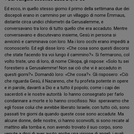
Ed ecco, in quello stesso giorno il primo della settimana due dei
discepoli erano in cammino per un villaggio di nome Èmmaus,
distante circa undici chilometri da Gerusalemme, e
conversavano tra loro di tutto quello che era accaduto. Mentre
conversavano e discutevano insieme, Gesù in persona si
avvicinò e camminava con loro. Ma i loro occhi erano impediti a
riconoscerlo. Ed egli disse loro: «Che cosa sono questi discorsi
che state facendo tra voi lungo il cammino?». Si fermarono, col
volto triste; uno di loro, di nome Clèopa, gli rispose: «Solo tu sei
forestiero a Gerusalemme! Non sai ciò che vi è accaduto in
questi giorni?». Domandò loro: «Che cosa?». Gli risposero: «Ciò
che riguarda Gesù, il Nazareno, che fu profeta potente in opere
e in parole, davanti a Dio e a tutto il popolo; come i capi dei
sacerdoti e le nostre autorità lo hanno consegnato per farlo
condannare a morte e lo hanno crocifisso. Noi speravamo che
egli fosse colui che avrebbe liberato Israele; con tutto ciò, sono
passati tre giorni da quando queste cose sono accadute. Ma
alcune donne, delle nostre, ci hanno sconvolti; si sono recate al
mattino alla tomba e, non avendo trovato il suo corpo, sono
venute a dirci di aver avuto anche una visione di angeli, i quali