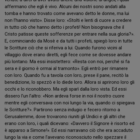
affermano che egli è vivo. Alcuni dei nostri sono andati alla
tomba e hanno trovato come avevano detto le donne, ma lui
non l’hanno visto». Disse loro: «Stolti e lenti di cuore a credere
in tutto ciò che hanno detto i profeti! Non bisognava che il
Cristo patisse queste sofferenze per entrare nella sua gloria?».
E, cominciando da Mosè e da tutti i profeti, spiegò loro in tutte
le Scritture ciò che si riferiva a lui. Quando furono vicini al
villaggio dove erano diretti, egli fece come se dovesse andare
più lontano. Ma essi insistettero: «Resta con noi, perché si fa
sera e il giorno è ormai al tramonto». Egli entrò per rimanere
con loro. Quando fu a tavola con loro, prese il pane, recitò la
benedizione, lo spezzò e lo diede loro. Allora si aprirono loro gli
occhi e lo riconobbero. Ma egli sparì dalla loro vista. Ed essi
dissero l’un l’altro: «Non ardeva forse in noi il nostro cuore
mentre egli conversava con noi lungo la via, quando ci spiegava
le Scritture?». Partirono senza indugio e fecero ritorno a
Gerusalemme, dove trovarono riuniti gli Undici e gli altri che
erano con loro, i quali dicevano: «Davvero il Signore è risorto ed
è apparso a Simone!». Ed essi narravano ciò che era accaduto
lungo la via e come l’avevano riconosciuto nello spezzare il