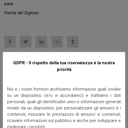
pane.
Parola del Signore.
GDPR - Il rispetto della tua riservatezza è la nostra
priorità
Articoli recenti
Noi e i nostri fornitori archiviamo informazioni quali cookie
su un dispositivo (e/o vi accediamo) e trattiamo i dati
PELLEGRINAGGIO ALLA BASILICA DI SANT’ANTONIO DI PADOVA
personali, quali gli identificativi unici e informazioni generali
Medjugorje DURANTE IL FESTIVAL DEI GIOVANI
inviate da un dispositivo, per personalizzare gli annunci e i
Solennità del CORPUS DOMINI Giovedì 4 giugno 2026
contenuti, misurare le prestazioni di annunci e contenuti,
5 PASSI ALLA VITA IN DIALOGO CON LA COMUNITÀ
ricavare informazioni sul pubblico e anche per sviluppare e
SACRO CUORE
migliorare i prodotti.