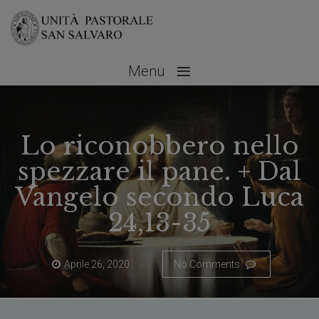
≡
Menu
Lo riconobbero nello
spezzare il pane. + Dal
Vangelo secondo Luca
24,13-35
Aprile 26, 2020
No Comments