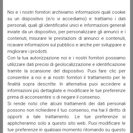
Archivi
Noi e i nostri fornitori archiviamo informazioni quali cookie
su un dispositivo (e/o vi accediamo) e trattiamo i dati
Giugno 2026
personali, quali gli identificativi unici e informazioni generali
Aprile 2026
inviate da un dispositivo, per personalizzare gli annunci e i
contenuti, misurare le prestazioni di annunci e contenuti,
Marzo 2026
ricavare informazioni sul pubblico e anche per sviluppare e
Febbraio 2026
migliorare i prodotti.
Gennaio 2026
Con la tua autorizzazione noi e i nostri fornitori possiamo
Dicembre 2025
utilizzare dati precisi di geolocalizzazione e identificazione
Novembre 2025
tramite la scansione del dispositivo. Puoi fare clic per
Ottobre 2025
consentire a noi e ai nostri fornitori il trattamento per le
Settembre 2025
finalità sopra descritte. In alternativa puoi accedere a
informazioni più dettagliate e modificare le tue preferenze
Maggio 2025
prima di acconsentire o di negare il consenso.
Aprile 2025
Si rende noto che alcuni trattamenti dei dati personali
Marzo 2025
possono non richiedere il tuo consenso, ma hai il diritto di
Febbraio 2025
opporti a tale trattamento. Le tue preferenze si
Gennaio 2025
applicheranno solo a questo sito web. Puoi modificare le
Dicembre 2024
tue preferenze in qualsiasi momento ritornando su questo