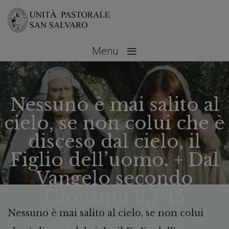
≡
Menu
Nessuno è mai salito al
cielo, se non colui che è
disceso dal cielo, il
Figlio dell’uomo. + Dal
Vangelo secondo
Giovanni 3,7-15
Nessuno è mai salito al cielo, se non colui
Aprile 21, 2020
No Comments