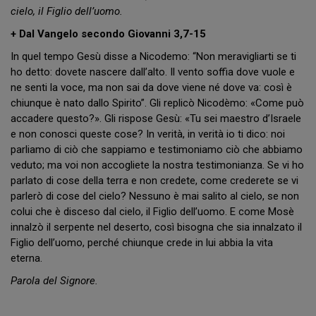
cielo, il Figlio dell’uomo.
+ Dal Vangelo secondo Giovanni 3,7-15
In quel tempo Gesù disse a Nicodemo: “Non meravigliarti se ti
ho detto: dovete nascere dall’alto. Il vento soffia dove vuole e
ne senti la voce, ma non sai da dove viene né dove va: così è
chiunque è nato dallo Spirito”. Gli replicò Nicodèmo: «Come può
accadere questo?». Gli rispose Gesù: «Tu sei maestro d’Israele
e non conosci queste cose? In verità, in verità io ti dico: noi
parliamo di ciò che sappiamo e testimoniamo ciò che abbiamo
veduto; ma voi non accogliete la nostra testimonianza. Se vi ho
parlato di cose della terra e non credete, come crederete se vi
parlerò di cose del cielo? Nessuno è mai salito al cielo, se non
colui che è disceso dal cielo, il Figlio dell’uomo. E come Mosè
innalzò il serpente nel deserto, così bisogna che sia innalzato il
Figlio dell’uomo, perché chiunque crede in lui abbia la vita
eterna.
Parola del Signore.