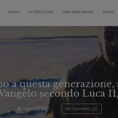
Home
Le Parrocchie
Orari delle Messe
Servizi
A
P
n
e
g
l
i
l
a
e
r
g
i
r
i
n
o a questa generazione, 
L
a
e
g
 Vangelo secondo Luca 11
g
g
n
i
a
g
Ottobre 12, 2020
No Comments
o
M
E