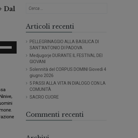
+ Dal
Articoli recenti
PELLEGRINAGGIO ALLA BASILICA DI
sa
SANT’ANTONIO DI PADOVA
Medjugorje DURANTE IL FESTIVAL DEI
sti
GIOVANI
eccia
Solennità del CORPUS DOMINI Giovedì 4
/giù
giugno 2026
er
5 PASSI ALLA VITA IN DIALOGO CON LA
umentare
COMUNITÀ
ssa
Nìnive,
SACRO CUORE
minuire
 uomini
lomone.
olume.
Commenti recenti
erazione
Archivi