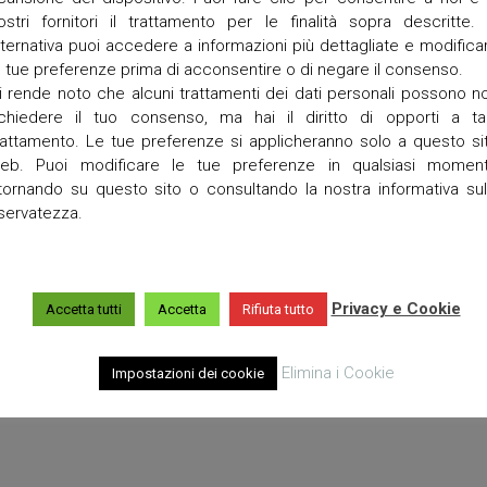
a
ostri fornitori il trattamento per le finalità sopra descritte. 
lternativa puoi accedere a informazioni più dettagliate e modifica
T
e tue preferenze prima di acconsentire o di negare il consenso.
o
r
i rende noto che alcuni trattamenti dei dati personali possono n
r
ichiedere il tuo consenso, ma hai il diritto di opporti a ta
e
rattamento. Le tue preferenze si applicheranno solo a questo si
t
eb. Puoi modificare le tue preferenze in qualsiasi momen
t
a
itornando su questo sito o consultando la nostra informativa sul
iservatezza.
V
i
g
o
Privacy e Cookie
Accetta tutti
Accetta
Rifiuta tutto
Elimina i Cookie
Impostazioni dei cookie