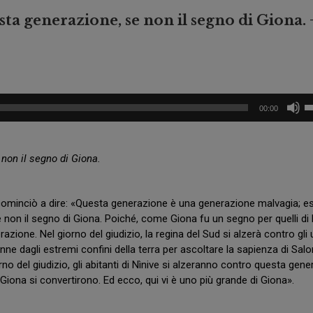
O
a
ta generazione, se non il segno di Giona. 
G
S
U
a
A
n
R
P
D
i
A
e
U
R
t
00:00
i
O
r
ta
B
o
A
fr
d
S
non il segno di Giona.
i
su
A
L
p
N
e
a
V
g
 cominciò a dire: «Questa generazione è una generazione malvagia; e
I
o
n
non il segno di Giona. Poiché, come Giona fu un segno per quelli di 
N
a
di
C
azione. Nel giorno del giudizio, la regina del Sud si alzerà contro gli
g
il
E
o
nne dagli estremi confini della terra per ascoltare la sapienza di Sa
v
N
no del giudizio, gli abitanti di Nìnive si alzeranno contro questa gen
Z
C
Giona si convertirono. Ed ecco, qui vi è uno più grande di Giona».
O
a
s
E
e