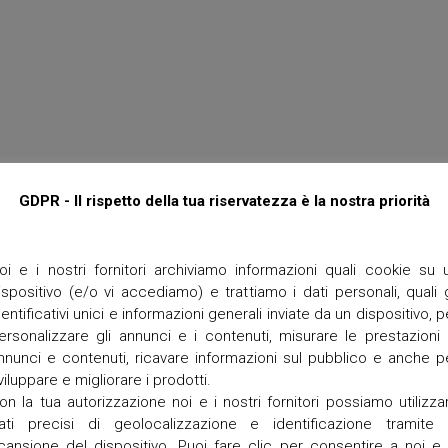
M
t
P
t
O
e
R
I
T
O
e
r
r
a
n
GDPR - Il rispetto della tua riservatezza è la nostra priorità
e
g
r
a
oi e i nostri fornitori archiviamo informazioni quali cookie su 
ispositivo (e/o vi accediamo) e trattiamo i dati personali, quali g
V
a
dentificativi unici e informazioni generali inviate da un dispositivo, p
n
ersonalizzare gli annunci e i contenuti, misurare le prestazioni 
g
nnunci e contenuti, ricavare informazioni sul pubblico e anche p
a
viluppare e migliorare i prodotti.
d
on la tua autorizzazione noi e i nostri fornitori possiamo utilizza
i
z
ati precisi di geolocalizzazione e identificazione tramite 
z
cansione del dispositivo. Puoi fare clic per consentire a noi e 