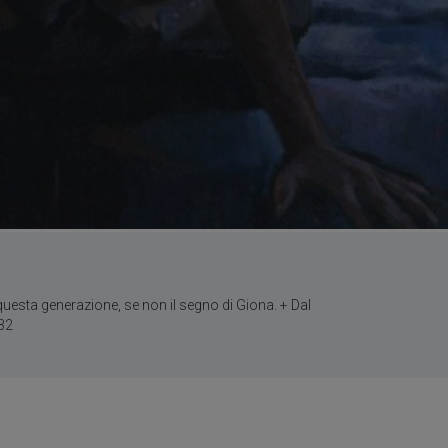
esta generazione, se non il segno di Giona. + Dal
32