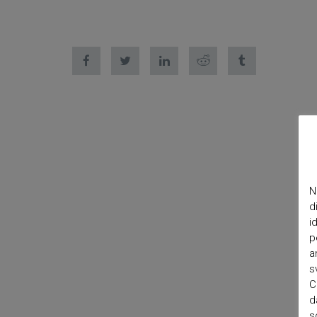
N
d
i
p
a
s
C
d
s