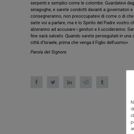
serpenti e semplici come le colombe. Guardatevi dagli
sinagoghe; e sarete condotti davanti a governatori e 
consegneranno, non preoccupatevi di come o di che cos
siete voi a parlare, ma è lo Spirito del Padre vostro che pa
alzeranno ad accusare i genitori e li uccideranno. Sa
fine sarà salvato. Quando sarete perseguitati in una citt
città d’Israele, prima che venga il Figlio dell’uomo».
Parola del Signore.
N
d
i
p
a