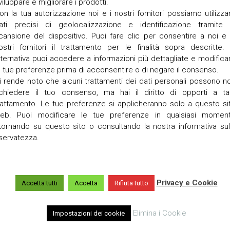
viluppare e migliorare i prodotti.
a
on la tua autorizzazione noi e i nostri fornitori possiamo utilizza
T
ati precisi di geolocalizzazione e identificazione tramite 
o
cansione del dispositivo. Puoi fare clic per consentire a noi e 
r
ostri fornitori il trattamento per le finalità sopra descritte. 
r
lternativa puoi accedere a informazioni più dettagliate e modifica
e
e tue preferenze prima di acconsentire o di negare il consenso.
t
t
i rende noto che alcuni trattamenti dei dati personali possono n
a
ichiedere il tuo consenso, ma hai il diritto di opporti a ta
rattamento. Le tue preferenze si applicheranno solo a questo si
V
eb. Puoi modificare le tue preferenze in qualsiasi momen
i
itornando su questo sito o consultando la nostra informativa sul
g
o
iservatezza.
Privacy e Cookie
Accetta tutti
Accetta
Rifiuta tutto
Elimina i Cookie
Impostazioni dei cookie