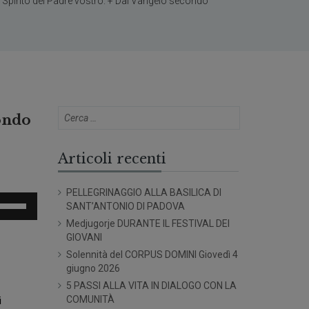
lo Spirito del Padre vostro. + Dal Vangelo secondo
condo
Articoli recenti
PELLEGRINAGGIO ALLA BASILICA DI
sa
SANT’ANTONIO DI PADOVA
Medjugorje DURANTE IL FESTIVAL DEI
sti
GIOVANI
eccia
Solennità del CORPUS DOMINI Giovedì 4
/giù
giugno 2026
er
5 PASSI ALLA VITA IN DIALOGO CON LA
umentare
COMUNITÀ
i