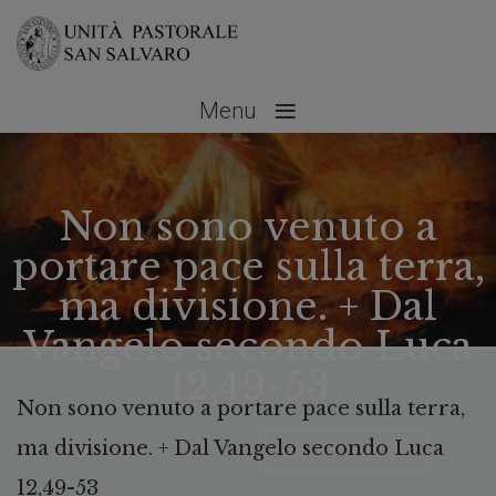
≡
Menu
Non sono venuto a
portare pace sulla terra,
ma divisione. + Dal
Vangelo secondo Luca
12,49-53
Non sono venuto a portare pace sulla terra,
ma divisione. + Dal Vangelo secondo Luca
Ottobre 22, 2020
No Comments
12,49-53