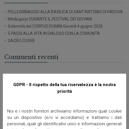
PELLEGRINAGGIO ALLA BASILICA DI SANT’ANTONIO DI PADOVA
Medjugorje DURANTE IL FESTIVAL DEI GIOVANI
Solennità del CORPUS DOMINI Giovedì 4 giugno 2026
5 PASSI ALLA VITA IN DIALOGO CON LA COMUNITÀ
SACRO CUORE
Commenti recenti
Archivi
GDPR - Il rispetto della tua riservatezza è la nostra
priorità
Giugno 2026
Aprile 2026
Marzo 2026
Noi e i nostri fornitori archiviamo informazioni quali cookie
Febbraio 2026
su un dispositivo (e/o vi accediamo) e trattiamo i dati
Gennaio 2026
personali, quali gli identificativi unici e informazioni generali