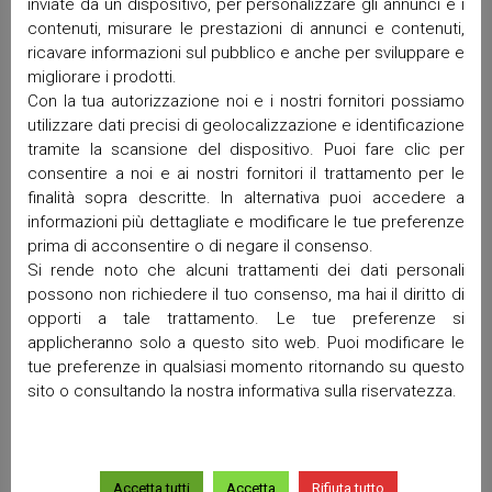
Dicembre 2025
inviate da un dispositivo, per personalizzare gli annunci e i
contenuti, misurare le prestazioni di annunci e contenuti,
Novembre 2025
ricavare informazioni sul pubblico e anche per sviluppare e
Ottobre 2025
migliorare i prodotti.
Settembre 2025
Con la tua autorizzazione noi e i nostri fornitori possiamo
Maggio 2025
utilizzare dati precisi di geolocalizzazione e identificazione
Aprile 2025
tramite la scansione del dispositivo. Puoi fare clic per
Marzo 2025
consentire a noi e ai nostri fornitori il trattamento per le
Febbraio 2025
finalità sopra descritte. In alternativa puoi accedere a
Gennaio 2025
informazioni più dettagliate e modificare le tue preferenze
prima di acconsentire o di negare il consenso.
Dicembre 2024
Si rende noto che alcuni trattamenti dei dati personali
Ottobre 2024
possono non richiedere il tuo consenso, ma hai il diritto di
Settembre 2024
opporti a tale trattamento. Le tue preferenze si
Luglio 2024
applicheranno solo a questo sito web. Puoi modificare le
Giugno 2024
tue preferenze in qualsiasi momento ritornando su questo
Maggio 2024
sito o consultando la nostra informativa sulla riservatezza.
Aprile 2024
Marzo 2024
Gennaio 2024
Accetta tutti
Accetta
Rifiuta tutto