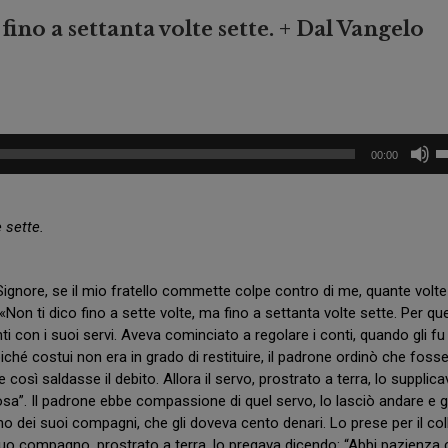
O
a
 fino a settanta volte sette. + Dal Vangelo
G
S
U
a
A
n
R
P
D
i
A
e
U
R
t
00:00
i
O
r
ta
B
o
A
fr
d
S
e sette.
i
su
A
L
p
N
e
a
V
g
 «Signore, se il mio fratello commette colpe contro di me, quante volt
I
o
n
«Non ti dico fino a sette volte, ma fino a settanta volte sette. Per que
N
a
di
C
onti con i suoi servi. Aveva cominciato a regolare i conti, quando gli fu
g
il
E
o
oiché costui non era in grado di restituire, il padrone ordinò che foss
v
N
 così saldasse il debito. Allora il servo, prostrato a terra, lo supplica
Z
C
osa”. Il padrone ebbe compassione di quel servo, lo lasciò andare e gl
O
a
o dei suoi compagni, che gli doveva cento denari. Lo prese per il col
s
E
l suo compagno, prostrato a terra, lo pregava dicendo: “Abbi pazienz
e