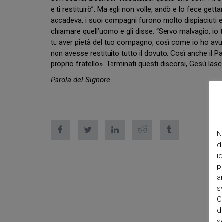
e ti restituirò”. Ma egli non volle, andò e lo fece gett
accadeva, i suoi compagni furono molto dispiaciuti e 
chiamare quell’uomo e gli disse: “Servo malvagio, io
tu aver pietà del tuo compagno, così come io ho avuto
non avesse restituito tutto il dovuto. Così anche il 
proprio fratello». Terminati questi discorsi, Gesù lasci
Parola del Signore.
N
d
i
p
a
s
C
d
s