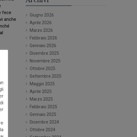
e
e fece
Giugno 2026
evi anche
Aprile 2026
inché
Marzo 2026
al
Febbraio 2026
Gennaio 2026
Dicembre 2025
Novembre 2025
Ottobre 2025
Settembre 2025
un
Maggio 2025
li
Aprile 2025
er
Marzo 2025
di
Febbraio 2025
er
Gennaio 2025
Dicembre 2024
re
la
Ottobre 2024
ai