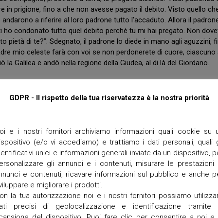
M
t
are in prigione, fino a che non avesse pagato il debito. Visto quello ch
P
t
andarono a riferire al loro padrone tutto l’accaduto. Allora il padron
O
e
 ti ho condonato tutto quel debito perché tu mi hai pregato. Non dov
R
 pietà di te?”. Sdegnato, il padrone lo diede in mano agli aguzzini, f
I
T
O
Padre mio celeste farà con voi se non perdonerete di cuore, ciascuno 
e
r
ò la Galilea e andò nella regione della Giudea, al di là del Giordano.
r
a
n
GDPR - Il rispetto della tua riservatezza è la nostra priorità
e
g
r
a
oi e i nostri fornitori archiviamo informazioni quali cookie su 
ispositivo (e/o vi accediamo) e trattiamo i dati personali, quali g
V
a
dentificativi unici e informazioni generali inviate da un dispositivo, p
n
ersonalizzare gli annunci e i contenuti, misurare le prestazioni 
g
nnunci e contenuti, ricavare informazioni sul pubblico e anche p
a
viluppare e migliorare i prodotti.
d
on la tua autorizzazione noi e i nostri fornitori possiamo utilizza
i
z
ati precisi di geolocalizzazione e identificazione tramite 
z
cansione del dispositivo. Puoi fare clic per consentire a noi e 