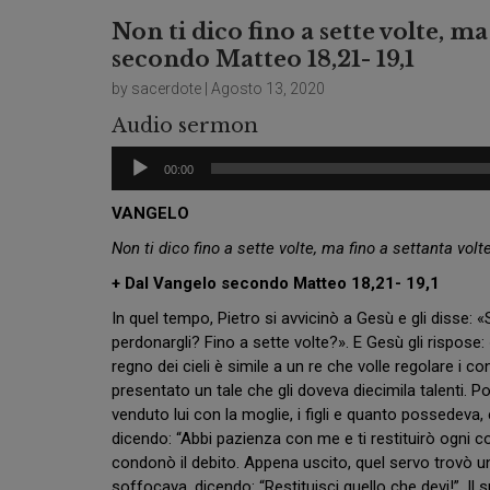
Non ti dico fino a sette volte, ma
secondo Matteo 18,21- 19,1
by sacerdote | Agosto 13, 2020
Audio sermon
Audio
00:00
Player
VANGELO
Non ti dico fino a sette volte, ma fino a settanta volt
+ Dal Vangelo secondo Matteo 18,21- 19,1
In quel tempo, Pietro si avvicinò a Gesù e gli disse:
perdonargli? Fino a sette volte?». E Gesù gli rispose: 
regno dei cieli è simile a un re che volle regolare i c
presentato un tale che gli doveva diecimila talenti. P
venduto lui con la moglie, i figli e quanto possedeva, e
dicendo: “Abbi pazienza con me e ti restituirò ogni c
condonò il debito. Appena uscito, quel servo trovò un
soffocava, dicendo: “Restituisci quello che devi!”. I