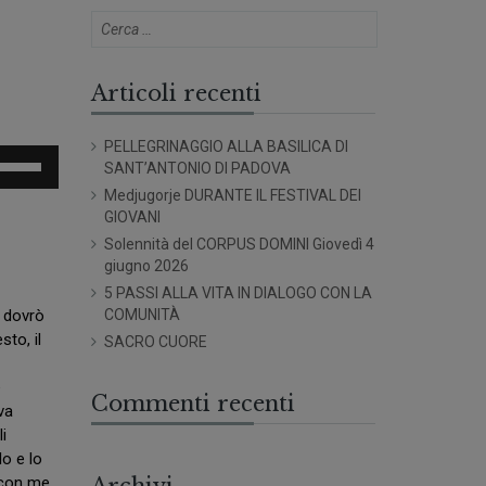
Articoli recenti
PELLEGRINAGGIO ALLA BASILICA DI
sa
SANT’ANTONIO DI PADOVA
Medjugorje DURANTE IL FESTIVAL DEI
sti
GIOVANI
eccia
Solennità del CORPUS DOMINI Giovedì 4
/giù
giugno 2026
er
5 PASSI ALLA VITA IN DIALOGO CON LA
umentare
COMUNITÀ
e dovrò
sto, il
SACRO CUORE
minuire
e
olume.
Commenti recenti
va
i
lo e lo
Archivi
a con me