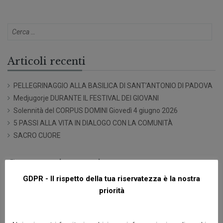
Articoli recenti
PELLEGRINAGGIO ALLA BASILICA DI SANT’ANTONIO DI PADOVA
Medjugorje DURANTE IL FESTIVAL DEI GIOVANI
Solennità del CORPUS DOMINI Giovedì 4 giugno 2026
5 PASSI ALLA VITA IN DIALOGO CON LA COMUNITÀ
SACRO CUORE
Commenti recenti
GDPR - Il rispetto della tua riservatezza è la nostra
priorità
Archivi