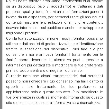
Noi e i nostri fornitori archiviamo informazioni quali cookie
Giugno 2026
su un dispositivo (e/o vi accediamo) e trattiamo i dati
Aprile 2026
personali, quali gli identificativi unici e informazioni generali
Marzo 2026
inviate da un dispositivo, per personalizzare gli annunci e i
Febbraio 2026
contenuti, misurare le prestazioni di annunci e contenuti,
Gennaio 2026
ricavare informazioni sul pubblico e anche per sviluppare e
Dicembre 2025
migliorare i prodotti.
Novembre 2025
Con la tua autorizzazione noi e i nostri fornitori possiamo
utilizzare dati precisi di geolocalizzazione e identificazione
Ottobre 2025
tramite la scansione del dispositivo. Puoi fare clic per
Settembre 2025
consentire a noi e ai nostri fornitori il trattamento per le
Maggio 2025
finalità sopra descritte. In alternativa puoi accedere a
Aprile 2025
informazioni più dettagliate e modificare le tue preferenze
Marzo 2025
prima di acconsentire o di negare il consenso.
Febbraio 2025
Si rende noto che alcuni trattamenti dei dati personali
Gennaio 2025
possono non richiedere il tuo consenso, ma hai il diritto di
opporti a tale trattamento. Le tue preferenze si
Dicembre 2024
applicheranno solo a questo sito web. Puoi modificare le
Ottobre 2024
tue preferenze in qualsiasi momento ritornando su questo
Settembre 2024
sito o consultando la nostra informativa sulla riservatezza.
Luglio 2024