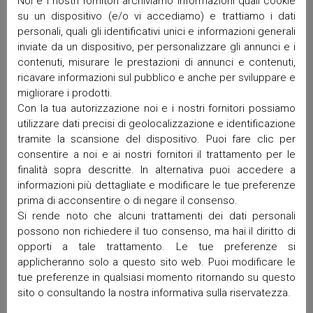
Noi e i nostri fornitori archiviamo informazioni quali cookie
Giugno 2026
su un dispositivo (e/o vi accediamo) e trattiamo i dati
Aprile 2026
personali, quali gli identificativi unici e informazioni generali
Marzo 2026
inviate da un dispositivo, per personalizzare gli annunci e i
Febbraio 2026
contenuti, misurare le prestazioni di annunci e contenuti,
Gennaio 2026
ricavare informazioni sul pubblico e anche per sviluppare e
Dicembre 2025
migliorare i prodotti.
Novembre 2025
Con la tua autorizzazione noi e i nostri fornitori possiamo
utilizzare dati precisi di geolocalizzazione e identificazione
Ottobre 2025
tramite la scansione del dispositivo. Puoi fare clic per
Settembre 2025
consentire a noi e ai nostri fornitori il trattamento per le
Maggio 2025
finalità sopra descritte. In alternativa puoi accedere a
Aprile 2025
informazioni più dettagliate e modificare le tue preferenze
Marzo 2025
prima di acconsentire o di negare il consenso.
Febbraio 2025
Si rende noto che alcuni trattamenti dei dati personali
Gennaio 2025
possono non richiedere il tuo consenso, ma hai il diritto di
Dicembre 2024
opporti a tale trattamento. Le tue preferenze si
applicheranno solo a questo sito web. Puoi modificare le
Ottobre 2024
tue preferenze in qualsiasi momento ritornando su questo
Settembre 2024
sito o consultando la nostra informativa sulla riservatezza.
Luglio 2024