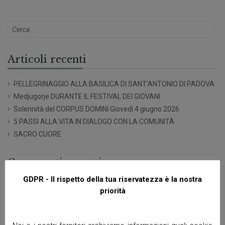
Articoli recenti
PELLEGRINAGGIO ALLA BASILICA DI SANT’ANTONIO DI PADOVA
Medjugorje DURANTE IL FESTIVAL DEI GIOVANI
Solennità del CORPUS DOMINI Giovedì 4 giugno 2026
5 PASSI ALLA VITA IN DIALOGO CON LA COMUNITÀ
SACRO CUORE
Commenti recenti
GDPR - Il rispetto della tua riservatezza è la nostra
priorità
Archivi