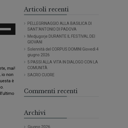
Articoli recenti
PELLEGRINAGGIO ALLA BASILICA DI
sa
SANT’ANTONIO DI PADOVA
Medjugorje DURANTE IL FESTIVAL DEI
sti
GIOVANI
eccia
Solennità del CORPUS DOMINI Giovedì 4
/giù
giugno 2026
er
5 PASSI ALLA VITA IN DIALOGO CON LA
umentare
COMUNITÀ
ete, mai!
, io non
SACRO CUORE
minuire
questa è
no.
olume.
Commenti recenti
ll’ultimo
Archivi
Giugno 2026