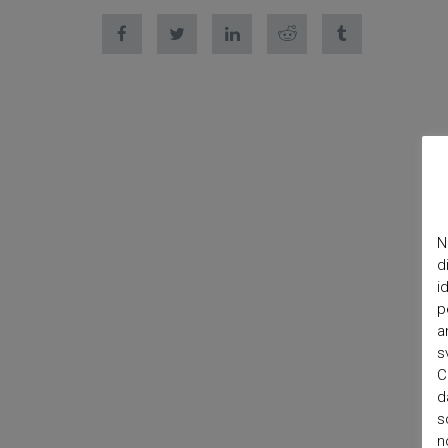
N
d
i
p
a
s
C
d
s
n