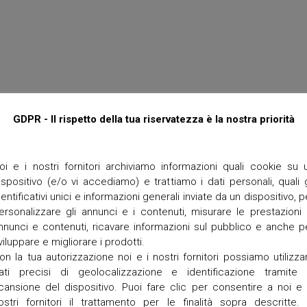
M
t
P
t
O
e
R
I
T
O
e
r
r
a
GDPR - Il rispetto della tua riservatezza è la nostra priorità
n
e
g
r
oi e i nostri fornitori archiviamo informazioni quali cookie su 
a
ispositivo (e/o vi accediamo) e trattiamo i dati personali, quali g
dentificativi unici e informazioni generali inviate da un dispositivo, p
V
ersonalizzare gli annunci e i contenuti, misurare le prestazioni 
a
n
nnunci e contenuti, ricavare informazioni sul pubblico e anche p
g
viluppare e migliorare i prodotti.
a
on la tua autorizzazione noi e i nostri fornitori possiamo utilizza
d
ati precisi di geolocalizzazione e identificazione tramite 
i
cansione del dispositivo. Puoi fare clic per consentire a noi e 
z
z
ostri fornitori il trattamento per le finalità sopra descritte. 