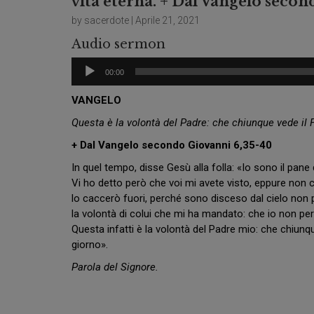
vita eterna. + Dal Vangelo seco
by sacerdote | Aprile 21, 2021
Audio sermon
Audio
00:00
Player
VANGELO
Questa è la volontà del Padre: che chiunque vede il Fi
+ Dal Vangelo secondo Giovanni 6,35-40
In quel tempo, disse Gesù alla folla: «Io sono il pane
Vi ho detto però che voi mi avete visto, eppure non c
lo caccerò fuori, perché sono disceso dal cielo non 
la volontà di colui che mi ha mandato: che io non perd
Questa infatti è la volontà del Padre mio: che chiunque 
giorno».
Parola del Signore.