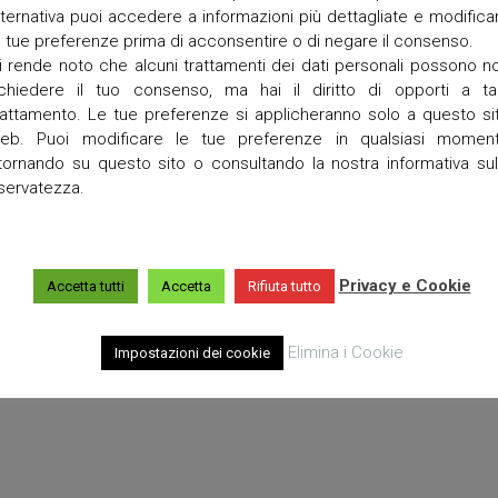
a
lternativa puoi accedere a informazioni più dettagliate e modifica
e tue preferenze prima di acconsentire o di negare il consenso.
T
i rende noto che alcuni trattamenti dei dati personali possono n
o
ichiedere il tuo consenso, ma hai il diritto di opporti a ta
r
r
rattamento. Le tue preferenze si applicheranno solo a questo si
e
eb. Puoi modificare le tue preferenze in qualsiasi momen
t
itornando su questo sito o consultando la nostra informativa sul
t
iservatezza.
a
V
i
g
Privacy e Cookie
Accetta tutti
Accetta
Rifiuta tutto
o
Elimina i Cookie
Impostazioni dei cookie