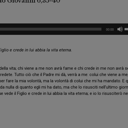
ndo Giovanni 6,35-40
O
a
G
S
U
a
A
n
U
R
P
00:00
i
D
i
ta
A
e
R
t
fr
O
glio e crede in lui abbia la vita eterna.
r
su
B
o
p
A
d
a
S
i
 della vita; chi viene a me non avrà fame e chi crede in me non avrà s
A
o
L
redete. Tutto ciò che il Padre mi dà, verrà a me: colui che viene a me
N
e
di
V
per fare la mia volontà, ma la volontà di colui che mi ha mandato. E 
g
il
I
n
a nulla di quanto egli mi ha dato, ma che lo risusciti nell’ultimo gior
v
N
a
vede il Figlio e crede in lui abbia la vita eterna; e io lo risusciterò ne
C
g
E
o
N
Z
C
O
a
s
E
e