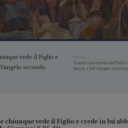
N
R
S
o
A
v
C
e
A
r
R
c
I
h
T
i
A
a
S
r
a
iunque vede il Figlio e
Home
/
C
E
Questa è la volontà del Padre: c
R
al Vangelo secondo
N
eterna. + Dal Vangelo secondo
o
T
v
R
e
O
r
D
c
I
h
A
i
S
a
C
r
O
e
L
e chiunque vede il Figlio e crede in lui abb
t
T
t