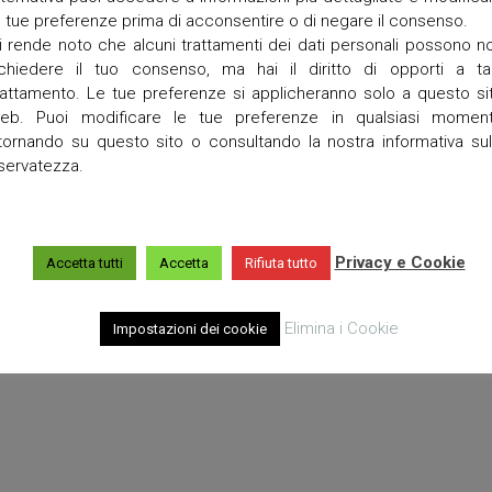
a
e tue preferenze prima di acconsentire o di negare il consenso.
i rende noto che alcuni trattamenti dei dati personali possono n
T
ichiedere il tuo consenso, ma hai il diritto di opporti a ta
o
r
rattamento. Le tue preferenze si applicheranno solo a questo si
r
eb. Puoi modificare le tue preferenze in qualsiasi momen
e
itornando su questo sito o consultando la nostra informativa sul
t
iservatezza.
t
a
V
i
Privacy e Cookie
Accetta tutti
Accetta
Rifiuta tutto
g
o
Elimina i Cookie
Impostazioni dei cookie