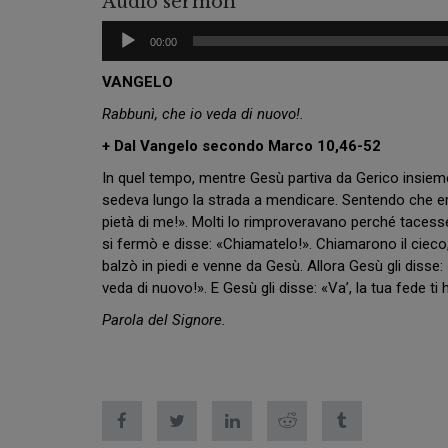
Audio sermon
Audio
00:00
Player
VANGELO
Rabbunì, che io veda di nuovo!.
+ Dal Vangelo secondo Marco 10,46-52
In quel tempo, mentre Gesù partiva da Gerico insieme a
sedeva lungo la strada a mendicare. Sentendo che era
pietà di me!». Molti lo rimproveravano perché tacesse,
si fermò e disse: «Chiamatelo!». Chiamarono il cieco, d
balzò in piedi e venne da Gesù. Allora Gesù gli disse: 
veda di nuovo!». E Gesù gli disse: «Va’, la tua fede ti
Parola del Signore.