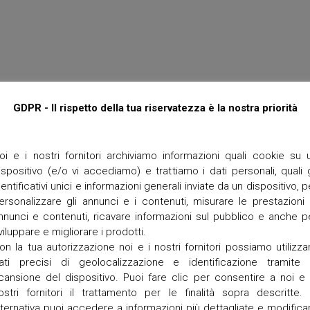
M
t
P
t
O
e
R
I
T
O
e
r
r
GDPR - Il rispetto della tua riservatezza è la nostra priorità
a
n
e
g
oi e i nostri fornitori archiviamo informazioni quali cookie su 
r
ispositivo (e/o vi accediamo) e trattiamo i dati personali, quali g
a
dentificativi unici e informazioni generali inviate da un dispositivo, p
ersonalizzare gli annunci e i contenuti, misurare le prestazioni 
V
a
nnunci e contenuti, ricavare informazioni sul pubblico e anche p
n
viluppare e migliorare i prodotti.
g
on la tua autorizzazione noi e i nostri fornitori possiamo utilizza
a
ati precisi di geolocalizzazione e identificazione tramite 
d
cansione del dispositivo. Puoi fare clic per consentire a noi e 
i
z
ostri fornitori il trattamento per le finalità sopra descritte. 
z
lternativa puoi accedere a informazioni più dettagliate e modifica