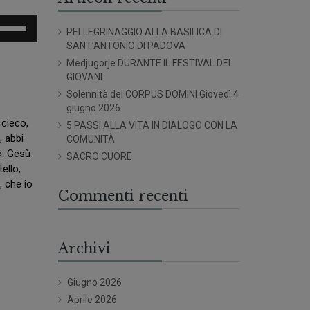
sa
PELLEGRINAGGIO ALLA BASILICA DI
SANT’ANTONIO DI PADOVA
sti
Medjugorje DURANTE IL FESTIVAL DEI
eccia
GIOVANI
/giù
Solennità del CORPUS DOMINI Giovedì 4
er
giugno 2026
umentare
 cieco,
5 PASSI ALLA VITA IN DIALOGO CON LA
, abbi
COMUNITÀ
minuire
». Gesù
SACRO CUORE
ello,
olume.
, che io
Commenti recenti
Archivi
Giugno 2026
Aprile 2026