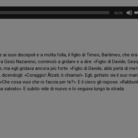
O
a
U
00:00
G
S
i
U
a
ta
A
n
fr
R
P
D
su
i
A
e
p
R
t
a
O
r
i suoi discepoli e a molta folla, il figlio di Timeo, Bartimeo, che era
o
B
o
 Gesù Nazareno, cominciò a gridare e a dire: «Figlio di Davide, Gesù
di
A
d
 ma egli gridava ancora più forte: «Figlio di Davide, abbi pietà di me!
S
il
i
icendogli: «Coraggio! Àlzati, ti chiama!». Egli, gettato via il suo mant
A
L
v
N
e
«Che cosa vuoi che io faccia per te?». E il cieco gli rispose: «Rabbunì
V
g
 ha salvato». E subito vide di nuovo e lo seguiva lungo la strada.
I
n
N
a
C
g
E
o
N
Z
C
O
a
s
E
e