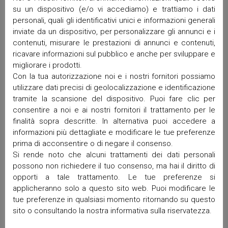
Aprile 2026
su un dispositivo (e/o vi accediamo) e trattiamo i dati
personali, quali gli identificativi unici e informazioni generali
Marzo 2026
inviate da un dispositivo, per personalizzare gli annunci e i
Febbraio 2026
contenuti, misurare le prestazioni di annunci e contenuti,
Gennaio 2026
ricavare informazioni sul pubblico e anche per sviluppare e
Dicembre 2025
migliorare i prodotti.
Novembre 2025
Con la tua autorizzazione noi e i nostri fornitori possiamo
Ottobre 2025
utilizzare dati precisi di geolocalizzazione e identificazione
Settembre 2025
tramite la scansione del dispositivo. Puoi fare clic per
consentire a noi e ai nostri fornitori il trattamento per le
Maggio 2025
finalità sopra descritte. In alternativa puoi accedere a
Aprile 2025
informazioni più dettagliate e modificare le tue preferenze
Marzo 2025
prima di acconsentire o di negare il consenso.
Febbraio 2025
Si rende noto che alcuni trattamenti dei dati personali
Gennaio 2025
possono non richiedere il tuo consenso, ma hai il diritto di
Dicembre 2024
opporti a tale trattamento. Le tue preferenze si
Ottobre 2024
applicheranno solo a questo sito web. Puoi modificare le
Settembre 2024
tue preferenze in qualsiasi momento ritornando su questo
sito o consultando la nostra informativa sulla riservatezza.
Luglio 2024
Giugno 2024