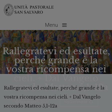
≡
Menu
Rallegratevi ed esultate,
perché grande è la
vostra ricompensa nei
cieli. + Dal Vangelo
secondo Matteo 5,1-12a
Rallegratevi ed esultate, perché grande è la
vostra ricompensa nei cieli. + Dal Vangelo
Novembre 1, 2020
No Comments
secondo Matteo 5,1-12a