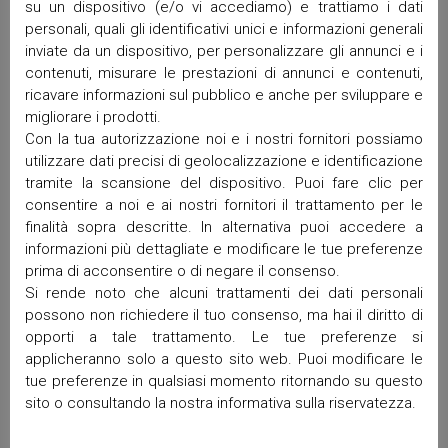
su un dispositivo (e/o vi accediamo) e trattiamo i dati
Marzo 2026
personali, quali gli identificativi unici e informazioni generali
Febbraio 2026
inviate da un dispositivo, per personalizzare gli annunci e i
Gennaio 2026
contenuti, misurare le prestazioni di annunci e contenuti,
Dicembre 2025
ricavare informazioni sul pubblico e anche per sviluppare e
migliorare i prodotti.
Novembre 2025
Con la tua autorizzazione noi e i nostri fornitori possiamo
Ottobre 2025
utilizzare dati precisi di geolocalizzazione e identificazione
Settembre 2025
tramite la scansione del dispositivo. Puoi fare clic per
Maggio 2025
consentire a noi e ai nostri fornitori il trattamento per le
Aprile 2025
finalità sopra descritte. In alternativa puoi accedere a
Marzo 2025
informazioni più dettagliate e modificare le tue preferenze
Febbraio 2025
prima di acconsentire o di negare il consenso.
Si rende noto che alcuni trattamenti dei dati personali
Gennaio 2025
possono non richiedere il tuo consenso, ma hai il diritto di
Dicembre 2024
opporti a tale trattamento. Le tue preferenze si
Ottobre 2024
applicheranno solo a questo sito web. Puoi modificare le
Settembre 2024
tue preferenze in qualsiasi momento ritornando su questo
Luglio 2024
sito o consultando la nostra informativa sulla riservatezza.
Giugno 2024
Maggio 2024