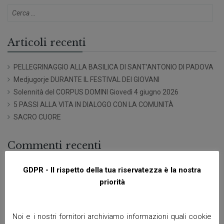
Articoli recenti
PELLEGRINAGGIO ALLA BASILICA DI SANT’ANTONIO DI PADOVA
Medjugorje DURANTE IL FESTIVAL DEI GIOVANI
Solennità del CORPUS DOMINI Giovedì 4 giugno 2026
5 PASSI ALLA VITA IN DIALOGO CON LA COMUNITÀ
SACRO CUORE
Commenti recenti
GDPR - Il rispetto della tua riservatezza è la nostra
priorità
Archivi
Giugno 2026
Noi e i nostri fornitori archiviamo informazioni quali cookie
Aprile 2026