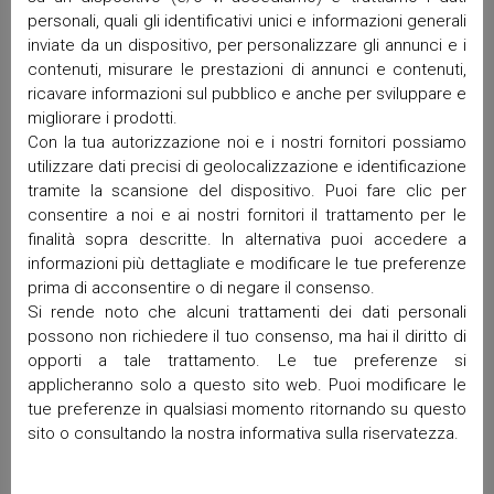
personali, quali gli identificativi unici e informazioni generali
Febbraio 2026
inviate da un dispositivo, per personalizzare gli annunci e i
Gennaio 2026
contenuti, misurare le prestazioni di annunci e contenuti,
Dicembre 2025
ricavare informazioni sul pubblico e anche per sviluppare e
Novembre 2025
migliorare i prodotti.
Ottobre 2025
Con la tua autorizzazione noi e i nostri fornitori possiamo
Settembre 2025
utilizzare dati precisi di geolocalizzazione e identificazione
tramite la scansione del dispositivo. Puoi fare clic per
Maggio 2025
consentire a noi e ai nostri fornitori il trattamento per le
Aprile 2025
finalità sopra descritte. In alternativa puoi accedere a
Marzo 2025
informazioni più dettagliate e modificare le tue preferenze
Febbraio 2025
prima di acconsentire o di negare il consenso.
Gennaio 2025
Si rende noto che alcuni trattamenti dei dati personali
Dicembre 2024
possono non richiedere il tuo consenso, ma hai il diritto di
Ottobre 2024
opporti a tale trattamento. Le tue preferenze si
applicheranno solo a questo sito web. Puoi modificare le
Settembre 2024
tue preferenze in qualsiasi momento ritornando su questo
Luglio 2024
sito o consultando la nostra informativa sulla riservatezza.
Giugno 2024
Maggio 2024