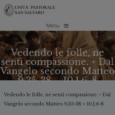
≡
Menu
Vedendo le folle, ne
sentì compassione. + Dal
Vangelo secondo Matteo
9,35-38 – 10,1.6-8
Vedendo le folle, ne sentì compassione. + Dal
Dicembre 5, 2020
No Comments
Vangelo secondo Matteo 9,35-38 – 10,1.6-8