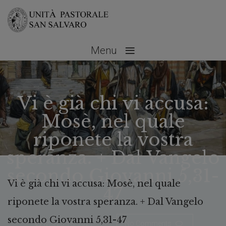
≡
Menu
Vi è già chi vi accusa:
Mosè, nel quale
riponete la vostra
speranza. + Dal Vangelo
secondo Giovanni 5,31-
Vi è già chi vi accusa: Mosè, nel quale
47
riponete la vostra speranza. + Dal Vangelo
secondo Giovanni 5,31-47
Marzo 18, 2021
No Comments