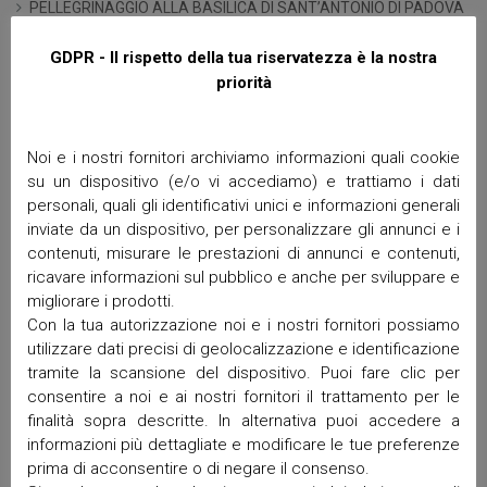
PELLEGRINAGGIO ALLA BASILICA DI SANT’ANTONIO DI PADOVA
Medjugorje DURANTE IL FESTIVAL DEI GIOVANI
GDPR - Il rispetto della tua riservatezza è la nostra
Solennità del CORPUS DOMINI Giovedì 4 giugno 2026
priorità
5 PASSI ALLA VITA IN DIALOGO CON LA COMUNITÀ
SACRO CUORE
Noi e i nostri fornitori archiviamo informazioni quali cookie
Commenti recenti
su un dispositivo (e/o vi accediamo) e trattiamo i dati
personali, quali gli identificativi unici e informazioni generali
inviate da un dispositivo, per personalizzare gli annunci e i
contenuti, misurare le prestazioni di annunci e contenuti,
Archivi
ricavare informazioni sul pubblico e anche per sviluppare e
migliorare i prodotti.
Giugno 2026
Con la tua autorizzazione noi e i nostri fornitori possiamo
Aprile 2026
utilizzare dati precisi di geolocalizzazione e identificazione
Marzo 2026
tramite la scansione del dispositivo. Puoi fare clic per
Febbraio 2026
consentire a noi e ai nostri fornitori il trattamento per le
finalità sopra descritte. In alternativa puoi accedere a
Gennaio 2026
informazioni più dettagliate e modificare le tue preferenze
Dicembre 2025
prima di acconsentire o di negare il consenso.
Novembre 2025