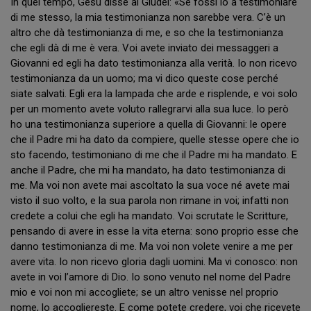
In quel tempo, Gesù disse ai Giudei: «Se fossi io a testimoniare
di me stesso, la mia testimonianza non sarebbe vera. C’è un
altro che dà testimonianza di me, e so che la testimonianza
che egli dà di me è vera. Voi avete inviato dei messaggeri a
Giovanni ed egli ha dato testimonianza alla verità. Io non ricevo
testimonianza da un uomo; ma vi dico queste cose perché
siate salvati. Egli era la lampada che arde e risplende, e voi solo
per un momento avete voluto rallegrarvi alla sua luce. Io però
ho una testimonianza superiore a quella di Giovanni: le opere
che il Padre mi ha dato da compiere, quelle stesse opere che io
sto facendo, testimoniano di me che il Padre mi ha mandato. E
anche il Padre, che mi ha mandato, ha dato testimonianza di
me. Ma voi non avete mai ascoltato la sua voce né avete mai
visto il suo volto, e la sua parola non rimane in voi; infatti non
credete a colui che egli ha mandato. Voi scrutate le Scritture,
pensando di avere in esse la vita eterna: sono proprio esse che
danno testimonianza di me. Ma voi non volete venire a me per
avere vita. Io non ricevo gloria dagli uomini. Ma vi conosco: non
avete in voi l’amore di Dio. Io sono venuto nel nome del Padre
mio e voi non mi accogliete; se un altro venisse nel proprio
nome, lo accogliereste. E come potete credere, voi che ricevete