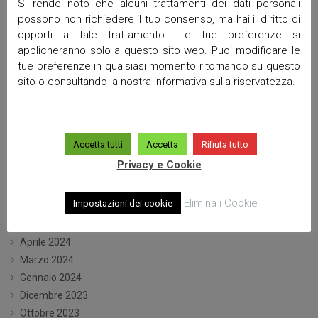
Si rende noto che alcuni trattamenti dei dati personali
Ottobre 2025
possono non richiedere il tuo consenso, ma hai il diritto di
Settembre 2025
opporti a tale trattamento. Le tue preferenze si
Maggio 2025
applicheranno solo a questo sito web. Puoi modificare le
Aprile 2025
tue preferenze in qualsiasi momento ritornando su questo
sito o consultando la nostra informativa sulla riservatezza.
Marzo 2025
Febbraio 2025
Gennaio 2025
Dicembre 2024
Accetta tutti
Accetta
Rifiuta tutto
Ottobre 2024
Privacy e Cookie
Settembre 2024
Luglio 2024
Elimina i Cookie
Impostazioni dei cookie
Giugno 2024
Maggio 2024
Aprile 2024
Marzo 2024
Gennaio 2024
Dicembre 2023
Ottobre 2023