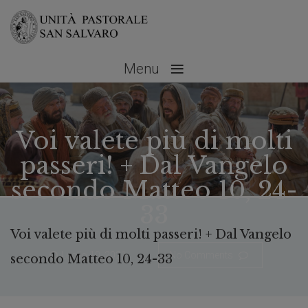
≡
Menu
Voi valete più di molti
passeri! + Dal Vangelo
secondo Matteo 10, 24-
33
Voi valete più di molti passeri! + Dal Vangelo
Luglio 10, 2021
No Comments
secondo Matteo 10, 24-33