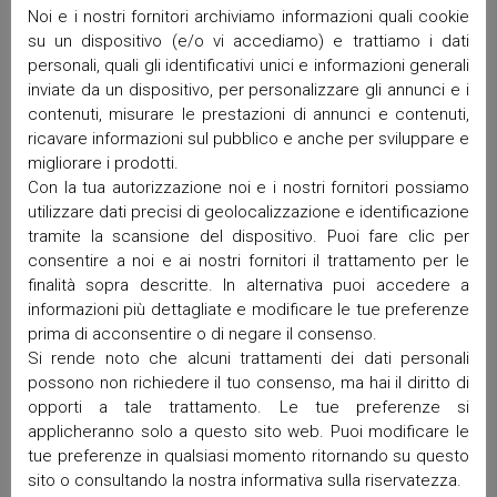
Noi e i nostri fornitori archiviamo informazioni quali cookie
Giugno 2026
su un dispositivo (e/o vi accediamo) e trattiamo i dati
Aprile 2026
personali, quali gli identificativi unici e informazioni generali
Marzo 2026
inviate da un dispositivo, per personalizzare gli annunci e i
contenuti, misurare le prestazioni di annunci e contenuti,
Febbraio 2026
ricavare informazioni sul pubblico e anche per sviluppare e
Gennaio 2026
migliorare i prodotti.
Dicembre 2025
Con la tua autorizzazione noi e i nostri fornitori possiamo
Novembre 2025
utilizzare dati precisi di geolocalizzazione e identificazione
Ottobre 2025
tramite la scansione del dispositivo. Puoi fare clic per
Settembre 2025
consentire a noi e ai nostri fornitori il trattamento per le
Maggio 2025
finalità sopra descritte. In alternativa puoi accedere a
informazioni più dettagliate e modificare le tue preferenze
Aprile 2025
prima di acconsentire o di negare il consenso.
Marzo 2025
Si rende noto che alcuni trattamenti dei dati personali
Febbraio 2025
possono non richiedere il tuo consenso, ma hai il diritto di
Gennaio 2025
opporti a tale trattamento. Le tue preferenze si
Dicembre 2024
applicheranno solo a questo sito web. Puoi modificare le
Ottobre 2024
tue preferenze in qualsiasi momento ritornando su questo
Settembre 2024
sito o consultando la nostra informativa sulla riservatezza.