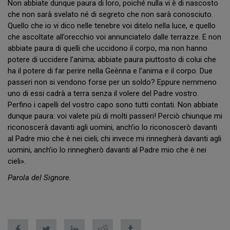
Non abbiate dunque paura di loro, poiché nulla vi è di nascosto
che non sarà svelato né di segreto che non sarà conosciuto.
Quello che io vi dico nelle tenebre voi ditelo nella luce, e quello
che ascoltate all’orecchio voi annunciatelo dalle terrazze. E non
abbiate paura di quelli che uccidono il corpo, ma non hanno
potere di uccidere l’anima; abbiate paura piuttosto di colui che
ha il potere di far perire nella Geènna e l’anima e il corpo. Due
passeri non si vendono forse per un soldo? Eppure nemmeno
uno di essi cadrà a terra senza il volere del Padre vostro.
Perfino i capelli del vostro capo sono tutti contati. Non abbiate
dunque paura: voi valete più di molti passeri! Perciò chiunque mi
riconoscerà davanti agli uomini, anch’io lo riconoscerò davanti
al Padre mio che è nei cieli; chi invece mi rinnegherà davanti agli
uomini, anch’io lo rinnegherò davanti al Padre mio che è nei
cieli».
Parola del Signore.