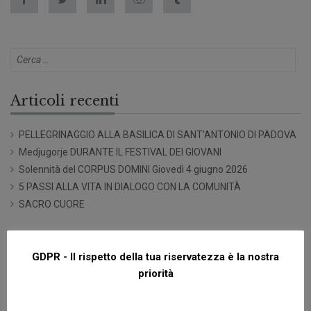
Articoli recenti
PELLEGRINAGGIO ALLA BASILICA DI SANT’ANTONIO DI PADOVA
Medjugorje DURANTE IL FESTIVAL DEI GIOVANI
Solennità del CORPUS DOMINI Giovedì 4 giugno 2026
5 PASSI ALLA VITA IN DIALOGO CON LA COMUNITÀ
SACRO CUORE
Commenti recenti
GDPR - Il rispetto della tua riservatezza è la nostra
priorità
Archivi