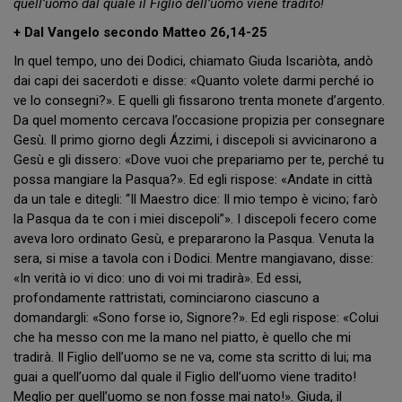
quell’uomo dal quale il Figlio dell’uomo viene tradito!
+ Dal Vangelo secondo Matteo 26,14-25
In quel tempo, uno dei Dodici, chiamato Giuda Iscariòta, andò
dai capi dei sacerdoti e disse: «Quanto volete darmi perché io
ve lo consegni?». E quelli gli fissarono trenta monete d’argento.
Da quel momento cercava l’occasione propizia per consegnare
Gesù. Il primo giorno degli Ázzimi, i discepoli si avvicinarono a
Gesù e gli dissero: «Dove vuoi che prepariamo per te, perché tu
possa mangiare la Pasqua?». Ed egli rispose: «Andate in città
da un tale e ditegli: “Il Maestro dice: Il mio tempo è vicino; farò
la Pasqua da te con i miei discepoli”». I discepoli fecero come
aveva loro ordinato Gesù, e prepararono la Pasqua. Venuta la
sera, si mise a tavola con i Dodici. Mentre mangiavano, disse:
«In verità io vi dico: uno di voi mi tradirà». Ed essi,
profondamente rattristati, cominciarono ciascuno a
domandargli: «Sono forse io, Signore?». Ed egli rispose: «Colui
che ha messo con me la mano nel piatto, è quello che mi
tradirà. Il Figlio dell’uomo se ne va, come sta scritto di lui; ma
guai a quell’uomo dal quale il Figlio dell’uomo viene tradito!
Meglio per quell’uomo se non fosse mai nato!». Giuda, il