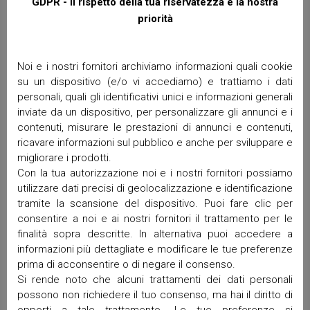
GDPR - Il rispetto della tua riservatezza è la nostra
SACRO CUORE
priorità
Commenti recenti
Noi e i nostri fornitori archiviamo informazioni quali cookie
su un dispositivo (e/o vi accediamo) e trattiamo i dati
Archivi
personali, quali gli identificativi unici e informazioni generali
inviate da un dispositivo, per personalizzare gli annunci e i
contenuti, misurare le prestazioni di annunci e contenuti,
Giugno 2026
ricavare informazioni sul pubblico e anche per sviluppare e
Aprile 2026
migliorare i prodotti.
Marzo 2026
Con la tua autorizzazione noi e i nostri fornitori possiamo
Febbraio 2026
utilizzare dati precisi di geolocalizzazione e identificazione
Gennaio 2026
tramite la scansione del dispositivo. Puoi fare clic per
consentire a noi e ai nostri fornitori il trattamento per le
Dicembre 2025
finalità sopra descritte. In alternativa puoi accedere a
Novembre 2025
informazioni più dettagliate e modificare le tue preferenze
Ottobre 2025
prima di acconsentire o di negare il consenso.
Settembre 2025
Si rende noto che alcuni trattamenti dei dati personali
Maggio 2025
possono non richiedere il tuo consenso, ma hai il diritto di
Aprile 2025
opporti a tale trattamento. Le tue preferenze si