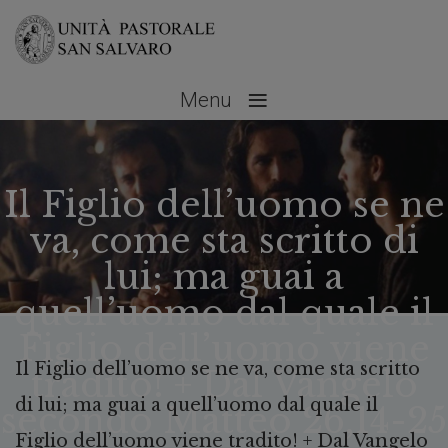
≡
Menu
Il Figlio dell’uomo se ne
va, come sta scritto di
lui; ma guai a
quell’uomo dal quale il
Figlio dell’uomo viene
Il Figlio dell’uomo se ne va, come sta scritto
tradito! + Dal Vangelo
di lui; ma guai a quell’uomo dal quale il
secondo Matteo 26,14-25
Figlio dell’uomo viene tradito! + Dal Vangelo