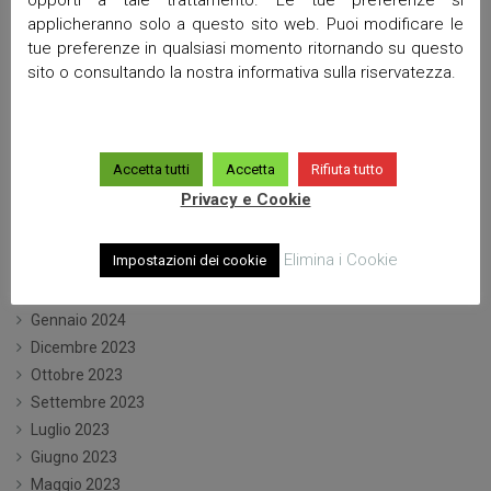
Marzo 2025
applicheranno solo a questo sito web. Puoi modificare le
Febbraio 2025
tue preferenze in qualsiasi momento ritornando su questo
sito o consultando la nostra informativa sulla riservatezza.
Gennaio 2025
Dicembre 2024
Ottobre 2024
Settembre 2024
Accetta tutti
Accetta
Rifiuta tutto
Luglio 2024
Privacy e Cookie
Giugno 2024
Maggio 2024
Elimina i Cookie
Impostazioni dei cookie
Aprile 2024
Marzo 2024
Gennaio 2024
Dicembre 2023
Ottobre 2023
Settembre 2023
Luglio 2023
Giugno 2023
Maggio 2023