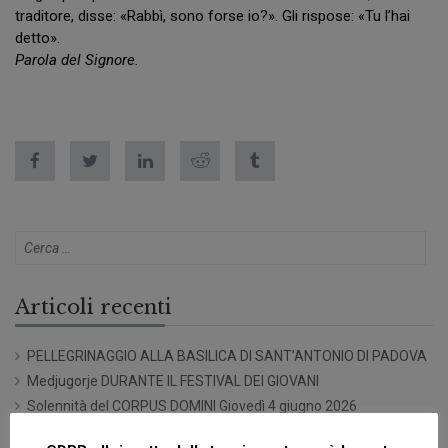
traditore, disse: «Rabbì, sono forse io?». Gli rispose: «Tu l’hai
detto».
Parola del Signore.
Articoli recenti
PELLEGRINAGGIO ALLA BASILICA DI SANT’ANTONIO DI PADOVA
Medjugorje DURANTE IL FESTIVAL DEI GIOVANI
Solennità del CORPUS DOMINI Giovedì 4 giugno 2026
5 PASSI ALLA VITA IN DIALOGO CON LA COMUNITÀ